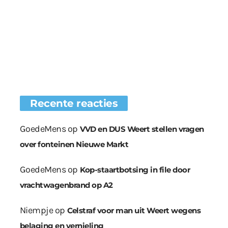
Recente reacties
GoedeMens
op
VVD en DUS Weert stellen vragen
over fonteinen Nieuwe Markt
GoedeMens
op
Kop-staartbotsing in file door
vrachtwagenbrand op A2
Niempje
op
Celstraf voor man uit Weert wegens
belaging en vernieling