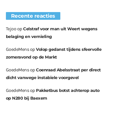
Recente reacties
Tejoo
op
Celstraf voor man uit Weert wegens
belaging en vernieling
GoedeMens
op
Volop gedanst tijdens sfeervolle
zomeravond op de Markt
GoedeMens
op
Coenraad Abelsstraat per direct
dicht vanwege instabiele voorgevel
GoedeMens
op
Pakketbus botst achterop auto
op N280 bij Baexem