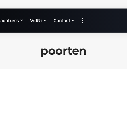
Vacatures
WdG+
Contact
poorten