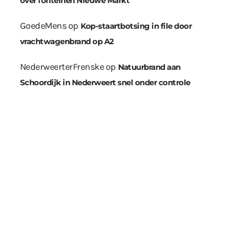
over fonteinen Nieuwe Markt
GoedeMens
op
Kop-staartbotsing in file door
vrachtwagenbrand op A2
NederweerterFrenske
op
Natuurbrand aan
Schoordijk in Nederweert snel onder controle