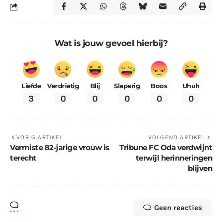
Wat is jouw gevoel hierbij?
Liefde
Verdrietig
Blij
Slaperig
Boos
Uhuh
3
0
0
0
0
0
VORIG ARTIKEL
VOLGEND ARTIKEL
Vermiste 82-jarige vrouw is
Tribune FC Oda verdwijnt
terecht
terwijl herinneringen
blijven
Geen reacties