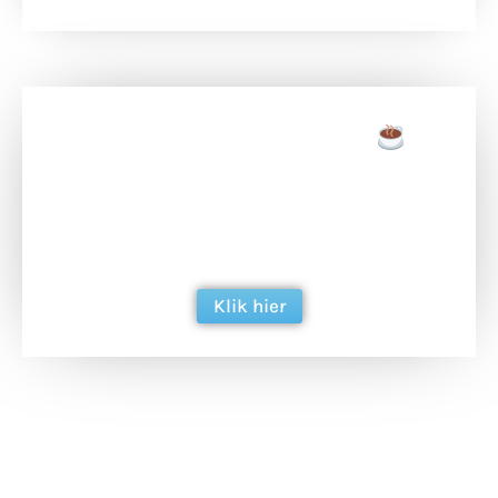
Doneer een tas koffie
Doneer het WdG-team een kop koffie en
ondersteun hun inzet voor dagelijks gratis
berichtgeving. Dank je wel alvast!
Klik hier