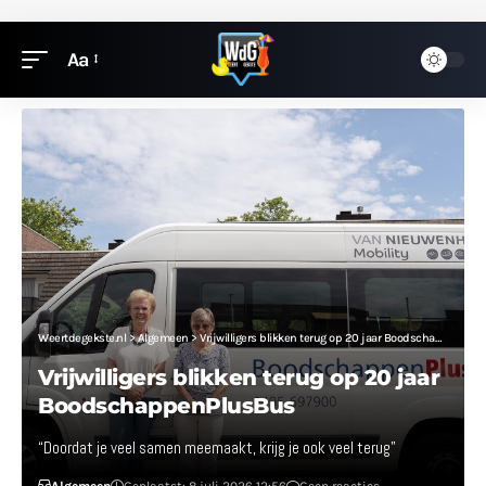
Aa
Weertdegekste.nl
>
Algemeen
>
Vrijwilligers blikken terug op 20 jaar BoodschappenPlusBus
Vrijwilligers blikken terug op 20 jaar
BoodschappenPlusBus
“Doordat je veel samen meemaakt, krijg je ook veel terug”
Algemeen
Geplaatst: 8 juli 2026 12:56
Geen reacties