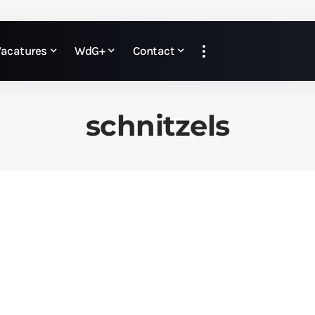
Vacatures
WdG+
Contact
schnitzels