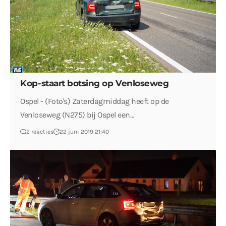
Kop-staart botsing op Venloseweg
Ospel - (Foto's) Zaterdagmiddag heeft op de
Venloseweg (N275) bij Ospel een…
2 reacties
22 juni 2019 21:40