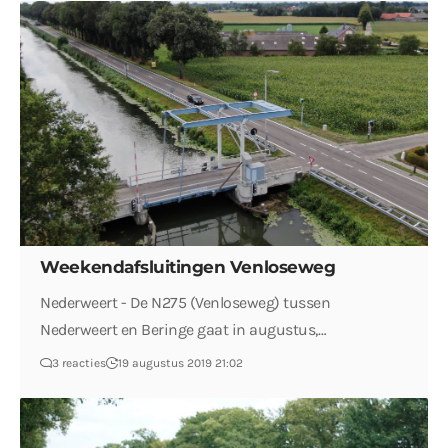
Weekendafsluitingen Venloseweg
Nederweert - De N275 (Venloseweg) tussen
Nederweert en Beringe gaat in augustus,…
3 reacties
19 augustus 2019 21:02