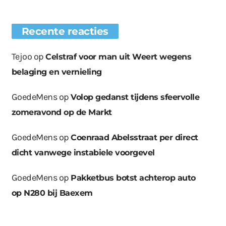
Recente reacties
Tejoo
op
Celstraf voor man uit Weert wegens
belaging en vernieling
GoedeMens
op
Volop gedanst tijdens sfeervolle
zomeravond op de Markt
GoedeMens
op
Coenraad Abelsstraat per direct
dicht vanwege instabiele voorgevel
GoedeMens
op
Pakketbus botst achterop auto
op N280 bij Baexem