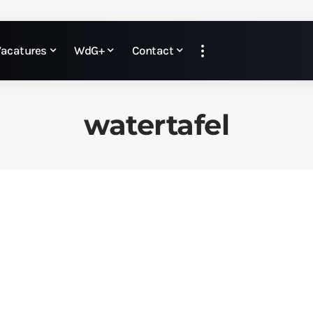
Vacatures
WdG+
Contact
watertafel