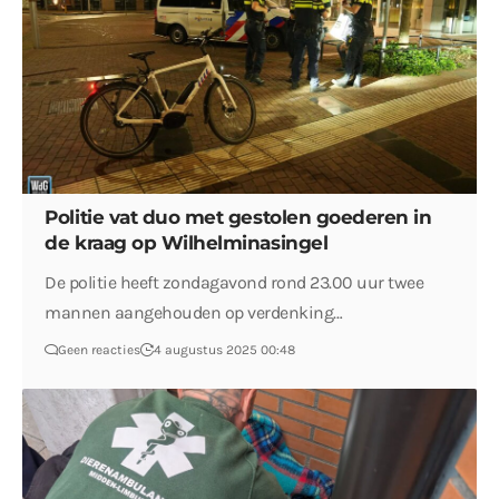
Politie vat duo met gestolen goederen in
de kraag op Wilhelminasingel
De politie heeft zondagavond rond 23.00 uur twee
mannen aangehouden op verdenking…
Geen reacties
4 augustus 2025 00:48