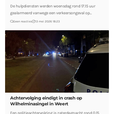
De hulpdiensten werden woensdag rond 17.15 uur
gealarmeerd vanwege een verkeersongeval op…
Geen reacties
13 mei 2026 18:23
Achtervolging eindigt in crash op
Wilhelminasingel in Weert
Een politieachtervolging is zaterdagnacht rond 0.15