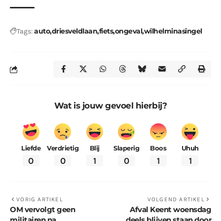
auto
driesveldlaan
fiets
ongeval
wilhelminasingel
Tags:
Wat is jouw gevoel hierbij?
Liefde
Verdrietig
Blij
Slaperig
Boos
Uhuh
0
0
1
0
1
1
VORIG ARTIKEL
VOLGEND ARTIKEL
OM vervolgt geen
Afval Keent woensdag
militairen na
deels blijven staan door