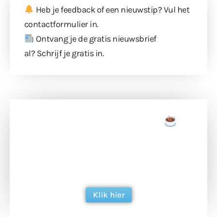
Heb je feedback of een nieuwstip? Vul
het
contactformulier
in.
Ontvang je de gratis nieuwsbrief
al?
Schrijf je gratis in
.
Doneer een tas koffie
Doneer het WdG-team een kop koffie en
ondersteun hun inzet voor dagelijks gratis
berichtgeving. Dank je wel alvast!
Klik hier