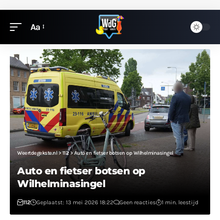
Aa
Weertdegekste.nl
>
112
>
Auto en fietser botsen op Wilhelminasingel
Auto en fietser botsen op
Wilhelminasingel
112
Geplaatst: 13 mei 2026 18:22
Geen reacties
1 min. leestijd