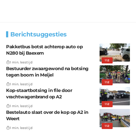
Berichtsuggesties
Pakketbus botst achterop auto op
N280 bij Baexem
112
1 min. leestijd
Bestuurder zwaargewond na botsing
tegen boom in Meijel
112
1 min. leestijd
Kop-staartbotsing in file door
vrachtwagenbrand op A2
112
1 min. leestijd
Bestelauto slaat over de kop op A2 in
Weert
112
1 min. leestijd