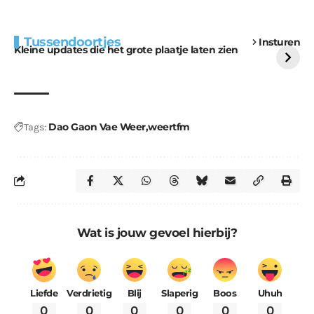
Extra bouwmateriaal
Tunnels blijven een
Tussendoortjes
Insturen
voor kabouters
uitdaging
Kleine updates die het grote plaatje laten zien
Dao Gaon Vae Weer
weertfm
Tags:
Wat is jouw gevoel hierbij?
Liefde
Verdrietig
Blij
Slaperig
Boos
Uhuh
0
0
0
0
0
0