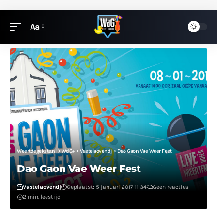
Aa
Weertdegekste.nl
>
WdG+
>
Vastelaovendj
>
Dao Gaon Vae Weer Fest
Dao Gaon Vae Weer Fest
Vastelaovendj
Geplaatst: 5 januari 2017 11:34
Geen reacties
2 min. leestijd