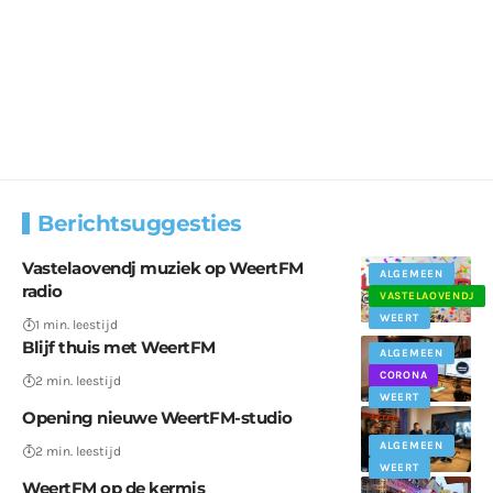
Berichtsuggesties
Vastelaovendj muziek op WeertFM
ALGEMEEN
radio
VASTELAOVENDJ
WEERT
1 min. leestijd
Blijf thuis met WeertFM
ALGEMEEN
CORONA
2 min. leestijd
WEERT
Opening nieuwe WeertFM-studio
ALGEMEEN
2 min. leestijd
WEERT
WeertFM op de kermis