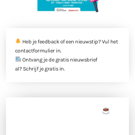
Heb je feedback of een nieuwstip? Vul
het
contactformulier
in.
Ontvang je de gratis nieuwsbrief
al?
Schrijf je gratis in
.
Doneer een tas koffie
Doneer het WdG-team een kop koffie en
ondersteun hun inzet voor dagelijks gratis