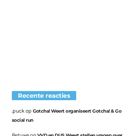
Recente reacties
.puck
op
Gotcha! Weert organiseert Gotcha! & Go
social run
Betuwe
op
VVD en DUS Weert stellen vragen over