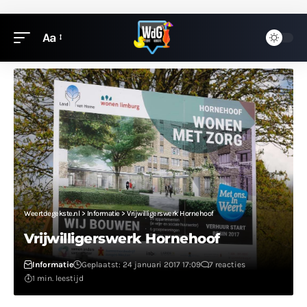
Aa
Weertdegekste.nl
>
Informatie
>
Vrijwilligerswerk Hornehoof
Vrijwilligerswerk Hornehoof
Informatie
Geplaatst: 24 januari 2017 17:09
7 reacties
1 min. leestijd