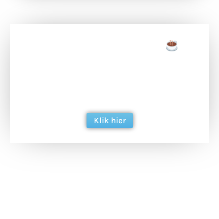
Doneer een tas koffie
Doneer het WdG-team een kop koffie en
ondersteun hun inzet voor dagelijks gratis
berichtgeving. Dank je wel alvast!
Klik hier