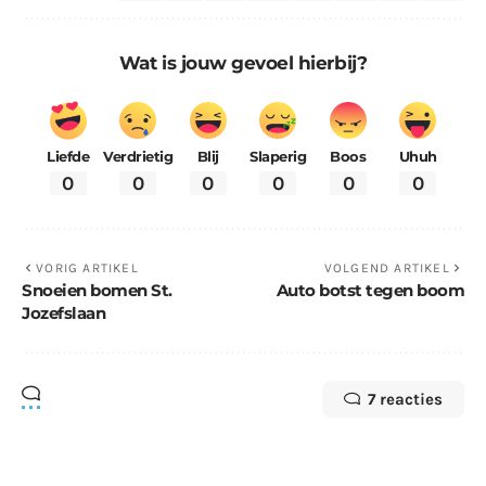
Wat is jouw gevoel hierbij?
Liefde
Verdrietig
Blij
Slaperig
Boos
Uhuh
0
0
0
0
0
0
VORIG ARTIKEL
VOLGEND ARTIKEL
Snoeien bomen St.
Auto botst tegen boom
Jozefslaan
7 reacties