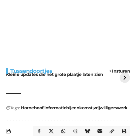
Extra bouwmateriaal
Tunnels blijven een
Tussendoortjes
Insturen
voor kabouters
uitdaging
Kleine updates die het grote plaatje laten zien
Hornehoof
informatiebijeenkomst
vrijwilligerswerk
Tags: