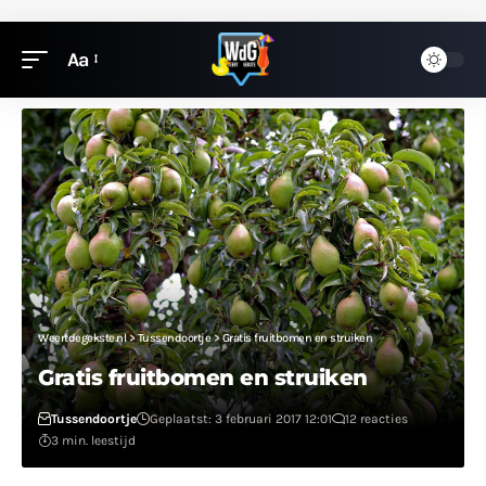
Aa
Weertdegekste.nl
>
Tussendoortje
>
Gratis fruitbomen en struiken
Gratis fruitbomen en struiken
Tussendoortje
Geplaatst: 3 februari 2017 12:01
12 reacties
3 min. leestijd