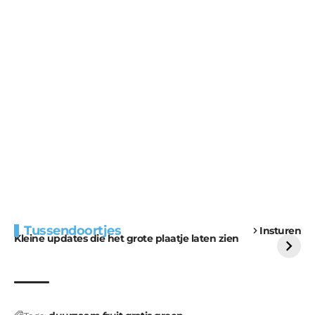
Extra bouwmateriaal
Tunnels blijven een
Tussendoortjes
Insturen
voor kabouters
uitdaging
Kleine updates die het grote plaatje laten zien