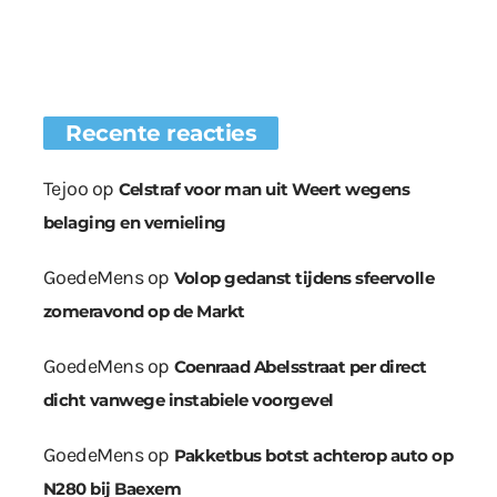
Recente reacties
Tejoo
op
Celstraf voor man uit Weert wegens
belaging en vernieling
GoedeMens
op
Volop gedanst tijdens sfeervolle
zomeravond op de Markt
GoedeMens
op
Coenraad Abelsstraat per direct
dicht vanwege instabiele voorgevel
GoedeMens
op
Pakketbus botst achterop auto op
N280 bij Baexem