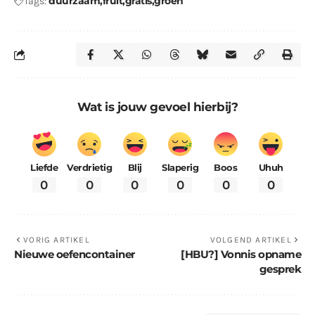
duurzaam
fruit
gratis
groen
Tags:
Wat is jouw gevoel hierbij?
Liefde
Verdrietig
Blij
Slaperig
Boos
Uhuh
0
0
0
0
0
0
VORIG ARTIKEL
VOLGEND ARTIKEL
Nieuwe oefencontainer
[HBU?] Vonnis opname
gesprek