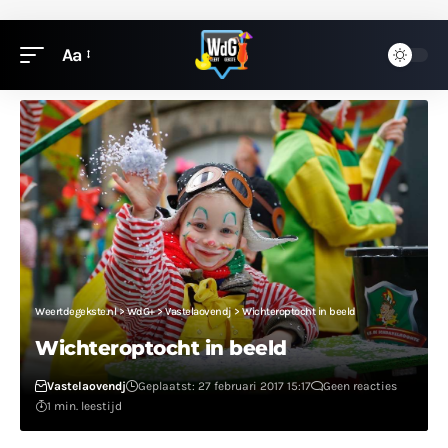
Aa
Weertdegekste.nl
>
WdG+
>
Vastelaovendj
>
Wichteroptocht in beeld
Wichteroptocht in beeld
Vastelaovendj
Geplaatst: 27 februari 2017 15:17
Geen reacties
1 min. leestijd