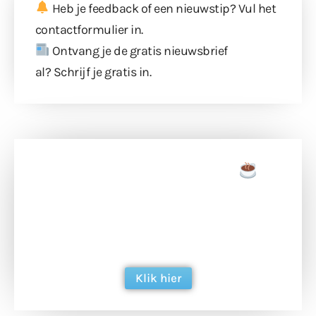
Heb je feedback of een nieuwstip? Vul
het
contactformulier
in.
Ontvang je de gratis nieuwsbrief
al?
Schrijf je gratis in
.
Doneer een tas koffie
Doneer het WdG-team een kop koffie en
ondersteun hun inzet voor dagelijks gratis
berichtgeving. Dank je wel alvast!
Klik hier