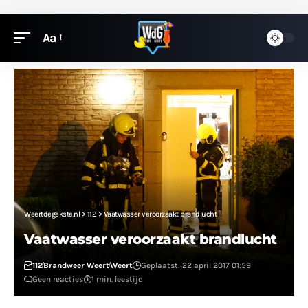
Aa
Weertdegekste.nl
>
112
>
Vaatwasser veroorzaakt brandlucht
Vaatwasser veroorzaakt brandlucht
112
Brandweer Weert
Weert
Geplaatst: 22 april 2017 01:59
Geen reacties
1 min. leestijd