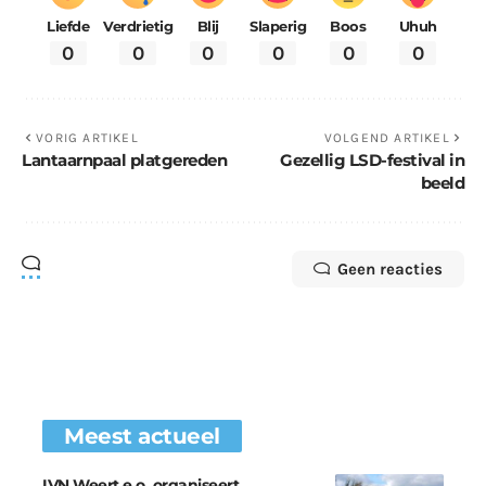
Liefde
Verdrietig
Blij
Slaperig
Boos
Uhuh
0
0
0
0
0
0
VORIG ARTIKEL
VOLGEND ARTIKEL
Lantaarnpaal platgereden
Gezellig LSD-festival in
beeld
Geen reacties
Meest actueel
IVN Weert e.o. organiseert