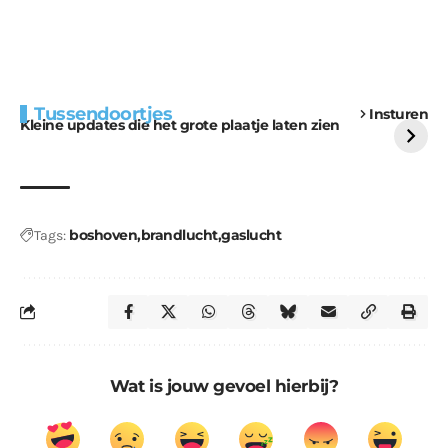
Extra bouwmateriaal
Tunnels blijven een
Tussendoortjes
Insturen
voor kabouters
uitdaging
Kleine updates die het grote plaatje laten zien
boshoven
brandlucht
gaslucht
Tags:
Wat is jouw gevoel hierbij?