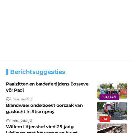
Berichtsuggesties
Paalzitten en braderie tijdens Bosseve
vör Paol
UITGAAN
2 min. leestijd
Brandweer onderzoekt oorzaak van
gaslucht in Stramproy
112
1 min. leestijd
Willem Litjenshof viert 25-jarig
jubileum met bewoners en buurt