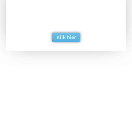
Doneer het WdG-team een kop koffie en
ondersteun hun inzet voor dagelijks gratis
berichtgeving. Dank je wel alvast!
Klik hier