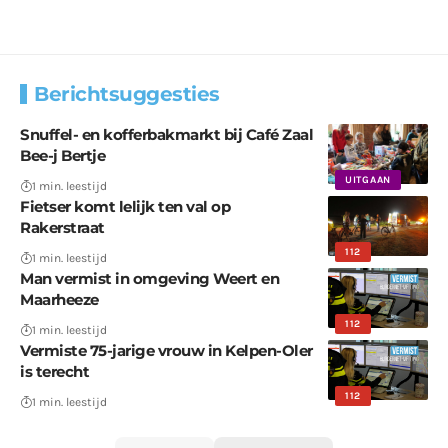
Berichtsuggesties
Snuffel- en kofferbakmarkt bij Café Zaal
Bee-j Bertje
UITGAAN
1 min. leestijd
Fietser komt lelijk ten val op
Rakerstraat
112
1 min. leestijd
Man vermist in omgeving Weert en
Maarheeze
112
1 min. leestijd
Vermiste 75-jarige vrouw in Kelpen-Oler
is terecht
112
1 min. leestijd