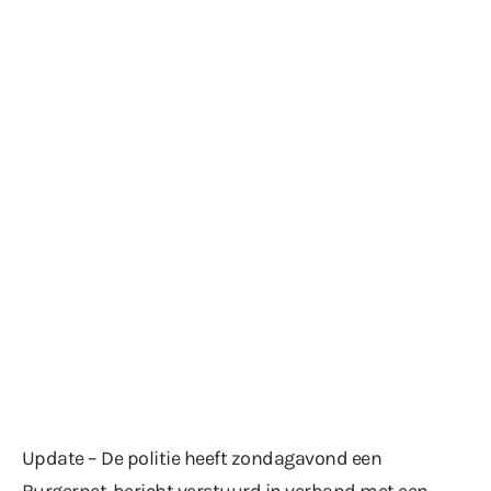
Update – De politie heeft zondagavond een
Burgernet-bericht verstuurd in verband met een