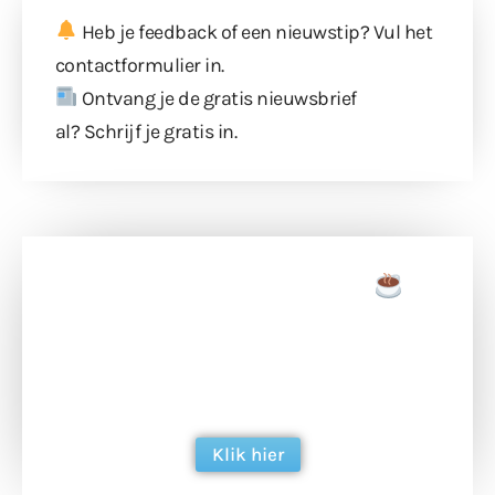
Heb je feedback of een nieuwstip? Vul
het
contactformulier
in.
Ontvang je de gratis nieuwsbrief
al?
Schrijf je gratis in
.
Doneer een tas koffie
Doneer het WdG-team een kop koffie en
ondersteun hun inzet voor dagelijks gratis
berichtgeving. Dank je wel alvast!
Klik hier