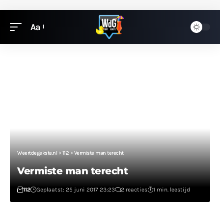
Aa
Weertdegekste.nl
>
112
>
Vermiste man terecht
Vermiste man terecht
112
Geplaatst: 25 juni 2017 23:23
2 reacties
1 min. leestijd