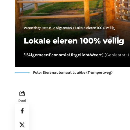
Weertdegekste.nl
>
Algemeen
>
Lokale eieren 100% veilig
Lokale eieren 100% veilig
Algemeen
Economie
Uitgelicht
Weert
Geplaatst: 
Foto: Eierenautomaat Luuëke (Trumpertweg)
Deel