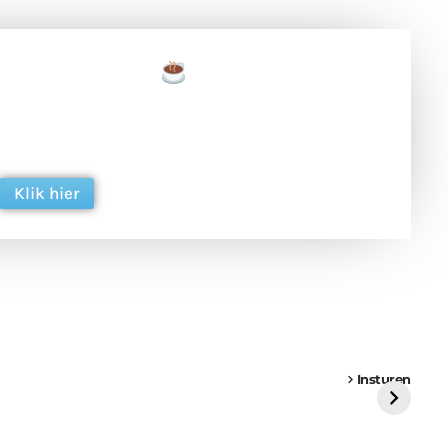
een tas koffie
 en ondersteun hun inzet voor dagelijks gratis
ing. Dank je wel alvast!
Klik hier
een
Weer een
Luchtballon boven
Ni
vrachtwagen vast
Weert
ge
Insturen
St