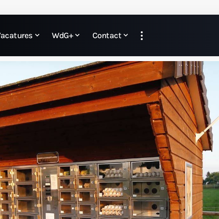
Vacatures
WdG+
Contact