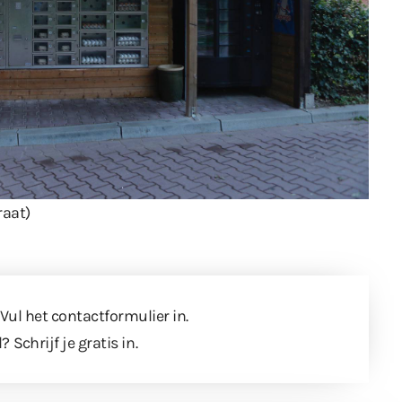
raat)
 Vul
het contactformulier
in.
l?
Schrijf je gratis in
.