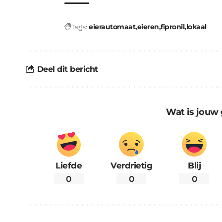
eierautomaat
eieren
fipronil
lokaal
Tags:
Deel dit bericht
Wat is jouw 
Liefde
Verdrietig
Blij
0
0
0