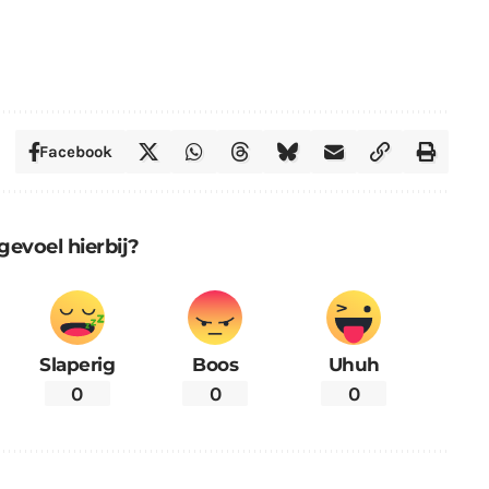
Facebook
gevoel hierbij?
Slaperig
Boos
Uhuh
0
0
0