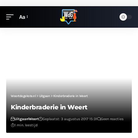
Aa
Weertdegekste.nl
>
Uitgaan
>
Kinderbraderie in Weert
Kinderbraderie in Weert
Uitgaan
Weert
Geplaatst: 3 augustus 2017 15:31
Geen reacties
1 min. leestijd