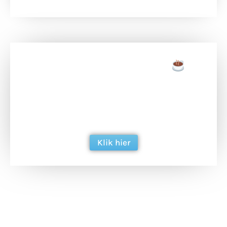
Doneer een tas koffie
Doneer het WdG-team een kop koffie en
ondersteun hun inzet voor dagelijks gratis
berichtgeving. Dank je wel alvast!
Klik hier