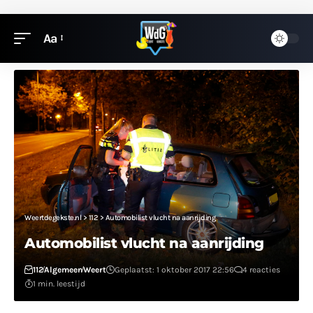
Aa
Weertdegekste.nl
>
112
>
Automobilist vlucht na aanrijding
Automobilist vlucht na aanrijding
112
Algemeen
Weert
Geplaatst: 1 oktober 2017 22:56
4 reacties
1 min. leestijd