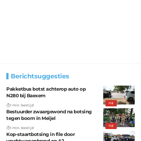
Berichtsuggesties
Pakketbus botst achterop auto op
N280 bij Baexem
112
1 min. leestijd
Bestuurder zwaargewond na botsing
tegen boom in Meijel
112
1 min. leestijd
Kop-staartbotsing in file door
vrachtwagenbrand op A2