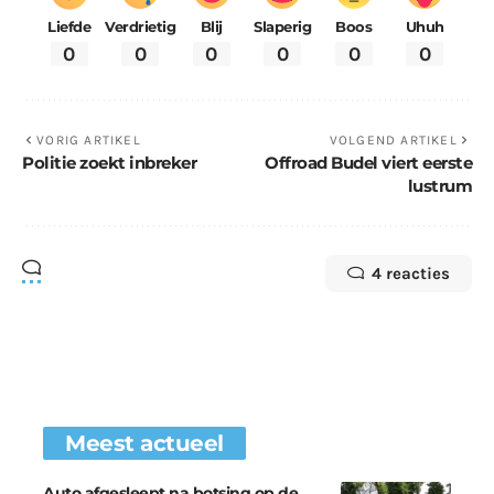
Liefde
Verdrietig
Blij
Slaperig
Boos
Uhuh
0
0
0
0
0
0
VORIG ARTIKEL
VOLGEND ARTIKEL
Politie zoekt inbreker
Offroad Budel viert eerste
lustrum
4 reacties
Meest actueel
Auto afgesleept na botsing op de