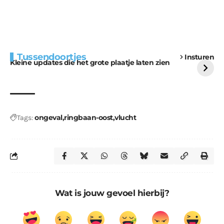
Extra bouwmateriaal
Tunnels blijven een
Tussendoortjes
Insturen
voor kabouters
uitdaging
Kleine updates die het grote plaatje laten zien
ongeval
ringbaan-oost
vlucht
Tags:
Wat is jouw gevoel hierbij?