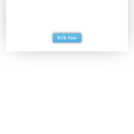
Doneer het WdG-team een kop koffie en
ondersteun hun inzet voor dagelijks gratis
berichtgeving. Dank je wel alvast!
Klik hier