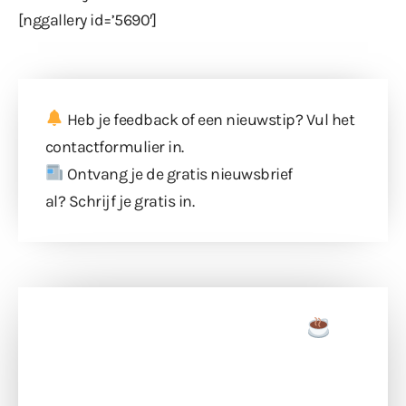
[nggallery id=’5690′]
Heb je feedback of een nieuwstip? Vul
het
contactformulier
in.
Ontvang je de gratis nieuwsbrief
al?
Schrijf je gratis in
.
Doneer een tas koffie
Doneer het WdG-team een kop koffie en
ondersteun hun inzet voor dagelijks gratis