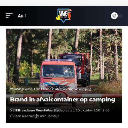
Aa
Weertdegekste.nl
>
112
>
Brand in afvalcontainer op camping
Brand in afvalcontainer op camping
112
Brandweer Weert
Weert
Geplaatst: 30 oktober 2017 12:06
Geen reacties
1 min. leestijd