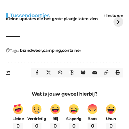
Extra bouwmateriaal
Tunnels blijven een
Tussendoortjes
Insturen
voor kabouters
uitdaging
Kleine updates die het grote plaatje laten zien
brandweer
camping
container
Tags:
Wat is jouw gevoel hierbij?
Liefde
Verdrietig
Blij
Slaperig
Boos
Uhuh
0
0
0
0
0
0