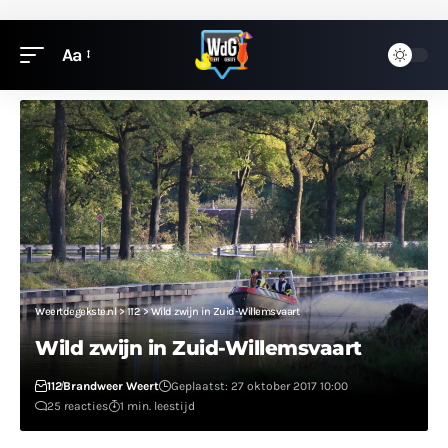
Aa
Weertdegekste.nl
>
112
>
Wild zwijn in Zuid-Willemsvaart
Wild zwijn in Zuid-Willemsvaart
112
Brandweer Weert
Geplaatst: 27 oktober 2017 10:00
25 reacties
1 min. leestijd