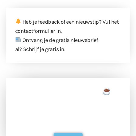
Heb je feedback of een nieuwstip? Vul
het
contactformulier
in.
Ontvang je de gratis nieuwsbrief
al?
Schrijf je gratis in
.
Doneer een tas koffie
Doneer het WdG-team een kop koffie en
ondersteun hun inzet voor dagelijks gratis
berichtgeving. Dank je wel alvast!