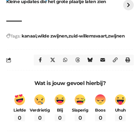
Kleine updates die het grote plaatje laten zien
kanaal
wilde zwijnen
zuid-willemsvaart
zwijnen
Tags:
Wat is jouw gevoel hierbij?
Liefde
Verdrietig
Blij
Slaperig
Boos
Uhuh
0
0
0
0
0
0