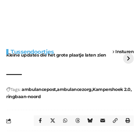
Extra bouwmateriaal
Tunnels blijven een
Tussendoortjes
Insturen
voor kabouters
uitdaging
Kleine updates die het grote plaatje laten zien
ambulancepost
ambulancezorg
Kampershoek 2.0
Tags:
ringbaan-noord