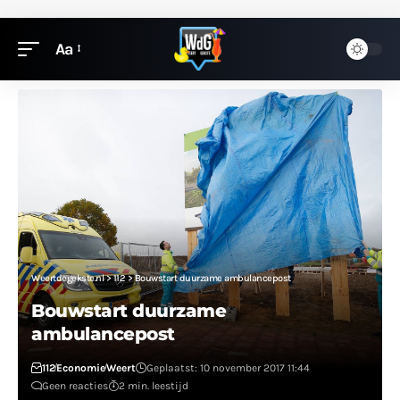
Aa
Weertdegekste.nl
>
112
>
Bouwstart duurzame ambulancepost
Bouwstart duurzame
ambulancepost
112
Economie
Weert
Geplaatst: 10 november 2017 11:44
Geen reacties
2 min. leestijd