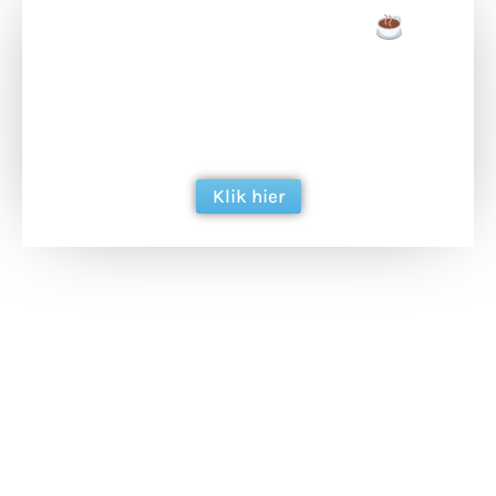
Doneer een tas koffie
Doneer het WdG-team een kop koffie en
ondersteun hun inzet voor dagelijks gratis
berichtgeving. Dank je wel alvast!
Klik hier