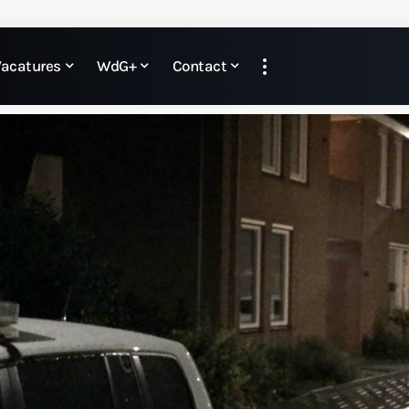
Vacatures
WdG+
Contact