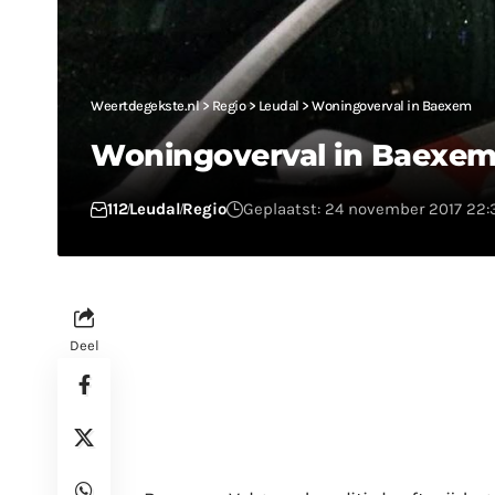
Weertdegekste.nl
>
Regio
>
Leudal
>
Woningoverval in Baexem
Woningoverval in Baexe
112
Leudal
Regio
Geplaatst: 24 november 2017 22:
Deel