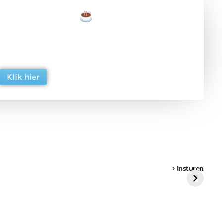
een tas koffie
 en ondersteun hun inzet voor dagelijks gratis
ing. Dank je wel alvast!
Klik hier
een
Weer een
Luchtballon boven
Ni
vrachtwagen vast
Weert
ge
Insturen
St