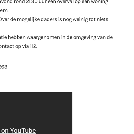
gavond rond 21.30 uur een overval op een woning
xem.
Over de mogelijke daders is nog weinig tot niets
atie hebben waargenomen in de omgeving van de
tact op via 112.
963