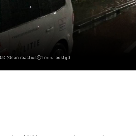
m
35
Geen reacties
1 min. leestijd