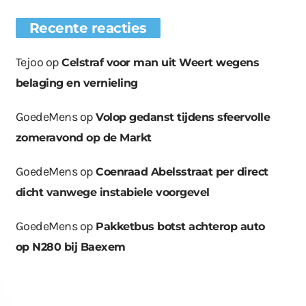
Recente reacties
Tejoo
op
Celstraf voor man uit Weert wegens
belaging en vernieling
GoedeMens
op
Volop gedanst tijdens sfeervolle
zomeravond op de Markt
GoedeMens
op
Coenraad Abelsstraat per direct
dicht vanwege instabiele voorgevel
GoedeMens
op
Pakketbus botst achterop auto
op N280 bij Baexem