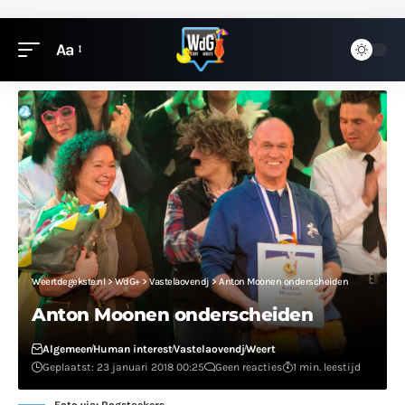
Aa
Weertdegekste.nl
>
WdG+
>
Vastelaovendj
>
Anton Moonen onderscheiden
Anton Moonen onderscheiden
Algemeen
Human interest
Vastelaovendj
Weert
Geplaatst: 23 januari 2018 00:25
Geen reacties
1 min. leestijd
Foto via: Rogstaekers