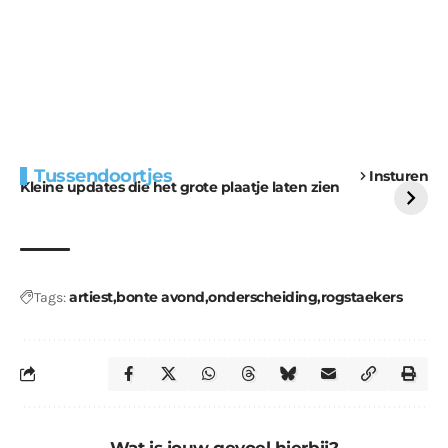
Extra bouwmateriaal
Tunnels blijven een
Tussendoortjes
Insturen
voor kabouters
uitdaging
Kleine updates die het grote plaatje laten zien
artiest
bonte avond
onderscheiding
rogstaekers
Tags:
Wat is jouw gevoel hierbij?