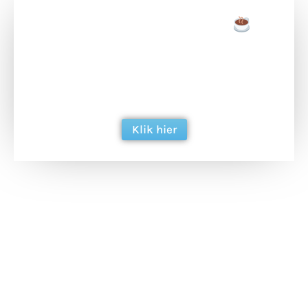
Doneer een tas koffie
Doneer het WdG-team een kop koffie en
ondersteun hun inzet voor dagelijks gratis
berichtgeving. Dank je wel alvast!
Klik hier