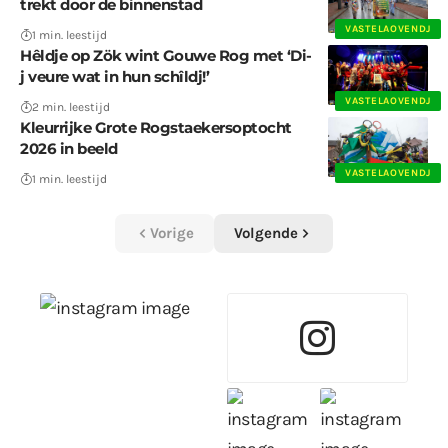
trekt door de binnenstad
VASTELAOVENDJ
1 min. leestijd
Hêldje op Zök wint Gouwe Rog met ‘Di-
j veure wat in hun schîldj!’
VASTELAOVENDJ
2 min. leestijd
Kleurrijke Grote Rogstaekersoptocht
2026 in beeld
VASTELAOVENDJ
1 min. leestijd
Vorige
Volgende