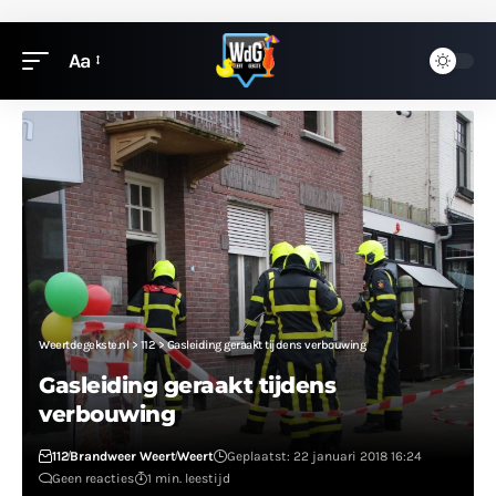
Aa
Weertdegekste.nl
>
112
>
Gasleiding geraakt tijdens verbouwing
Gasleiding geraakt tijdens
verbouwing
112
Brandweer Weert
Weert
Geplaatst: 22 januari 2018 16:24
Geen reacties
1 min. leestijd