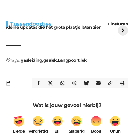
Extra bouwmateriaal
Tunnels blijven een
Tussendoortjes
Insturen
voor kabouters
uitdaging
Kleine updates die het grote plaatje laten zien
gasleiding
gaslek
Langpoort
lek
Tags:
Wat is jouw gevoel hierbij?
Liefde
Verdrietig
Blij
Slaperig
Boos
Uhuh