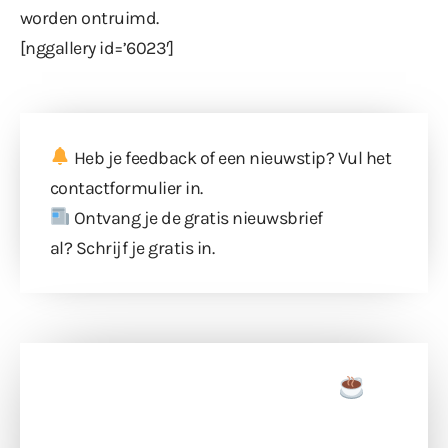
worden ontruimd.
[nggallery id=’6023′]
Heb je feedback of een nieuwstip? Vul
het
contactformulier
in.
Ontvang je de gratis nieuwsbrief
al?
Schrijf je gratis in
.
Doneer een tas koffie
Doneer het WdG-team een kop koffie en