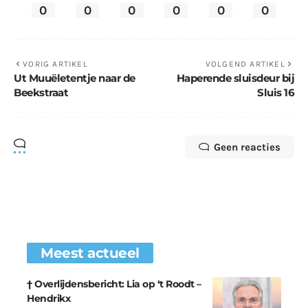
0
0
0
0
0
0
VORIG ARTIKEL
VOLGEND ARTIKEL
Ut Muuëletentje naar de
Haperende sluisdeur bij
Beekstraat
Sluis 16
Geen reacties
Meest actueel
† Overlijdensbericht: Lia op ‘t Roodt –
Hendrikx