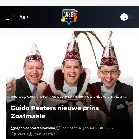
Aa
Weertdegekste.nl
>
WdG+
>
Vastelaovendj
>
Guido Peeters nieuwe prins Zoatmaale
Guido Peeters nieuwe prins
Zoatmaale
Algemeen
Vastelaovendj
Geplaatst: 13 januari 2018 13:57
1 reactie
1 min. leestijd