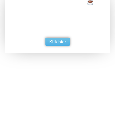
Doneer een tas koffie
Doneer het WdG-team een kop koffie en
ondersteun hun inzet voor dagelijks gratis
berichtgeving. Dank je wel alvast!
Klik hier