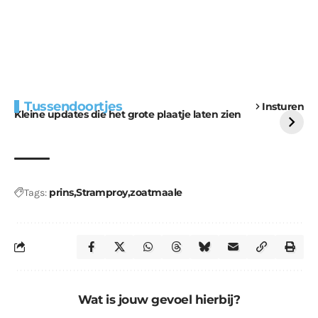
Extra bouwmateriaal
Tunnels blijven een
Tussendoortjes
Insturen
voor kabouters
uitdaging
Kleine updates die het grote plaatje laten zien
prins
Stramproy
zoatmaale
Tags:
Wat is jouw gevoel hierbij?