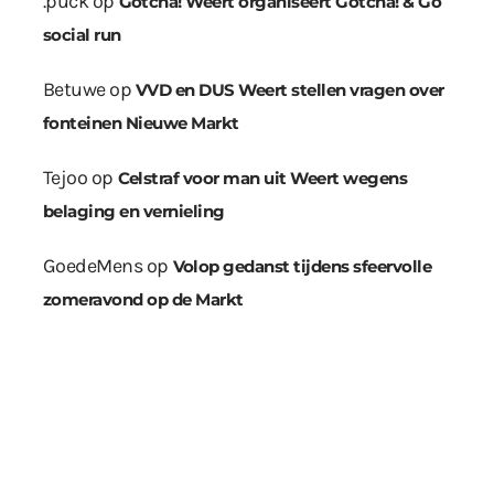
.puck
op
Gotcha! Weert organiseert Gotcha! & Go
social run
Betuwe
op
VVD en DUS Weert stellen vragen over
fonteinen Nieuwe Markt
Tejoo
op
Celstraf voor man uit Weert wegens
belaging en vernieling
GoedeMens
op
Volop gedanst tijdens sfeervolle
zomeravond op de Markt