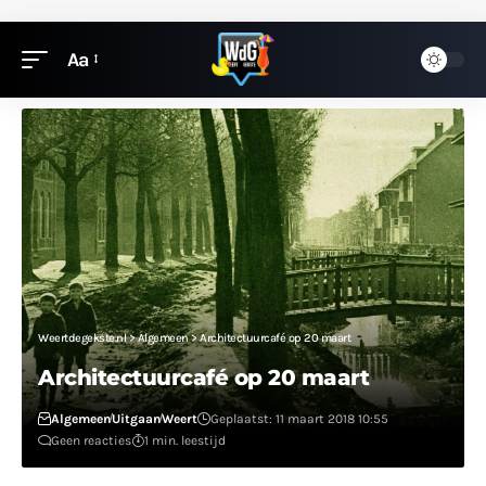
Aa
Weertdegekste.nl
>
Algemeen
>
Architectuurcafé op 20 maart
Architectuurcafé op 20 maart
Algemeen
Uitgaan
Weert
Geplaatst: 11 maart 2018 10:55
Geen reacties
1 min. leestijd