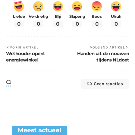
Liefde
Verdrietig
Blij
Slaperig
Boos
Uhuh
0
0
0
0
0
0
VORIG ARTIKEL
VOLGEND ARTIKEL
Wethouder opent
Handen uit de mouwen
energiewinkel
tijdens NLdoet
Geen reacties
Meest actueel