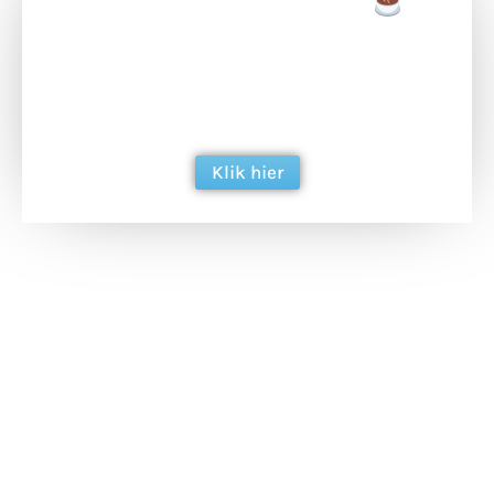
Doneer een tas koffie
Doneer het WdG-team een kop koffie en
ondersteun hun inzet voor dagelijks gratis
berichtgeving. Dank je wel alvast!
Klik hier