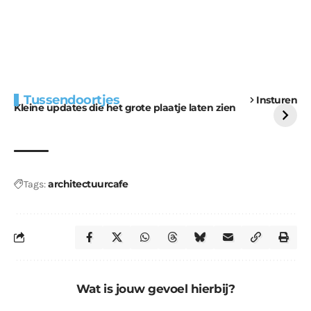
Extra bouwmateriaal
Tunnels blijven een
Tussendoortjes
Insturen
voor kabouters
uitdaging
Kleine updates die het grote plaatje laten zien
architectuurcafe
Tags:
Wat is jouw gevoel hierbij?