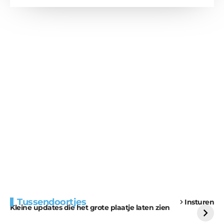
Extra bouwmateriaal
Tunnels blijven een
Tussendoortjes
Insturen
voor kabouters
uitdaging
Kleine updates die het grote plaatje laten zien