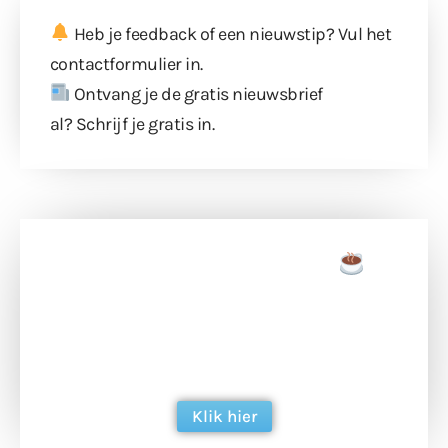
Heb je feedback of een nieuwstip? Vul
het
contactformulier
in.
Ontvang je de gratis nieuwsbrief
al?
Schrijf je gratis in
.
Doneer een tas koffie
Doneer het WdG-team een kop koffie en
ondersteun hun inzet voor dagelijks gratis
berichtgeving. Dank je wel alvast!
Klik hier