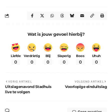
Wat is jouw gevoel hierbij?
Liefde
Verdrietig
Blij
Slaperig
Boos
Uhuh
0
0
0
0
0
0
VORIG ARTIKEL
VOLGEND ARTIKEL
Uitslagenavond Stadhuis
Voorlopige einduitslag
live te volgen
Geen reacties