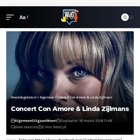
Aa
Weertdegekste.nl
>
Algemeen
>
Concert Con Amore & Linda Zijlmans
Concert Con Amore & Linda Zijlmans
Algemeen
Uitgaan
Weert
Geplaatst: 16 maart 2018 11:48
Geen reacties
2 min. leestijd
Foto via: https://www.facebook.com/lindazijlmansmusic/