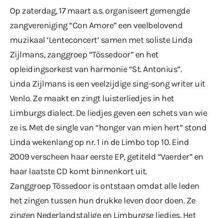
Op zaterdag, 17 maart a.s. organiseert gemengde
zangvereniging “Con Amore” een veelbelovend
muzikaal ‘Lenteconcert’ samen met soliste Linda
Zijlmans, zanggroep “Tössedoor” en het
opleidingsorkest van harmonie “St. Antonius”.
Linda Zijlmans is een veelzijdige sing-song writer uit
Venlo. Ze maakt en zingt luisterliedjes in het
Limburgs dialect. De liedjes geven een schets van wie
ze is. Met de single van “honger van mien hert” stond
Linda wekenlang op nr. 1 in de Limbo top 10. Eind
2009 verscheen haar eerste EP, getiteld “Vaerder” en
haar laatste CD komt binnenkort uit.
Zanggroep Tössedoor is ontstaan omdat alle leden
het zingen tussen hun drukke leven door doen. Ze
zingen Nederlandstalige en Limburgse liedjes. Het