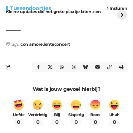
Extra bouwmateriaal
Tunnels blijven een
Tussendoortjes
Insturen
voor kabouters
uitdaging
Kleine updates die het grote plaatje laten zien
con amore
lenteconcert
Tags:
Wat is jouw gevoel hierbij?
Liefde
Verdrietig
Blij
Slaperig
Boos
Uhuh
0
0
0
0
0
0