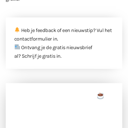
Heb je feedback of een nieuwstip? Vul
het
contactformulier
in.
Ontvang je de gratis nieuwsbrief
al?
Schrijf je gratis in
.
Doneer een tas koffie
Doneer het WdG-team een kop koffie en
ondersteun hun inzet voor dagelijks gratis
berichtgeving. Dank je wel alvast!