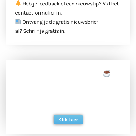
Heb je feedback of een nieuwstip? Vul
het
contactformulier
in.
Ontvang je de gratis nieuwsbrief
al?
Schrijf je gratis in
.
Doneer een tas koffie
Doneer het WdG-team een kop koffie en
ondersteun hun inzet voor dagelijks gratis
berichtgeving. Dank je wel alvast!
Klik hier