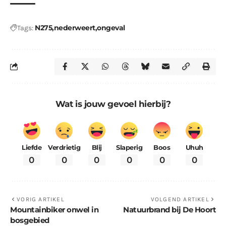
N275
nederweert
ongeval
Tags:
Wat is jouw gevoel hierbij?
Liefde
Verdrietig
Blij
Slaperig
Boos
Uhuh
0
0
0
0
0
0
VORIG ARTIKEL
VOLGEND ARTIKEL
Mountainbiker onwel in
Natuurbrand bij De Hoort
bosgebied