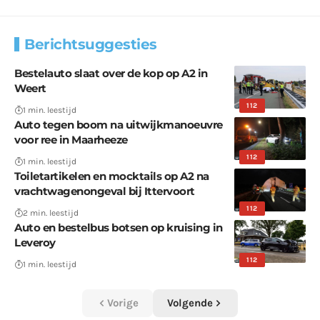
Berichtsuggesties
Bestelauto slaat over de kop op A2 in
Weert
112
1 min. leestijd
Auto tegen boom na uitwijkmanoeuvre
voor ree in Maarheeze
112
1 min. leestijd
Toiletartikelen en mocktails op A2 na
vrachtwagenongeval bij Ittervoort
112
2 min. leestijd
Auto en bestelbus botsen op kruising in
Leveroy
112
1 min. leestijd
Vorige
Volgende