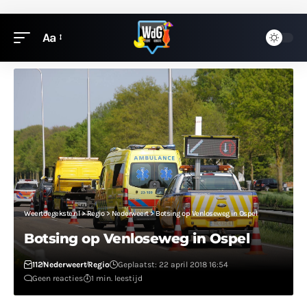
Aa
Weertdegekste.nl
>
Regio
>
Nederweert
>
Botsing op Venloseweg in Ospel
Botsing op Venloseweg in Ospel
112
Nederweert
Regio
Geplaatst: 22 april 2018 16:54
Geen reacties
1 min. leestijd