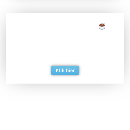
Doneer een tas koffie
Doneer het WdG-team een kop koffie en
ondersteun hun inzet voor dagelijks gratis
berichtgeving. Dank je wel alvast!
Klik hier