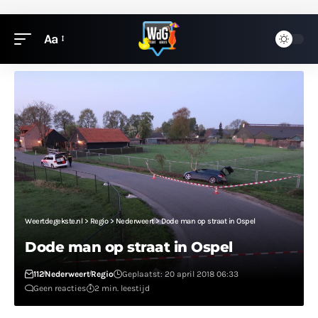
Aa
Weertdegekste.nl
>
Regio
>
Nederweert
>
Dode man op straat in Ospel
Dode man op straat in Ospel
112
Nederweert
Regio
Geplaatst: 20 april 2018 06:33
Geen reacties
2 min. leestijd