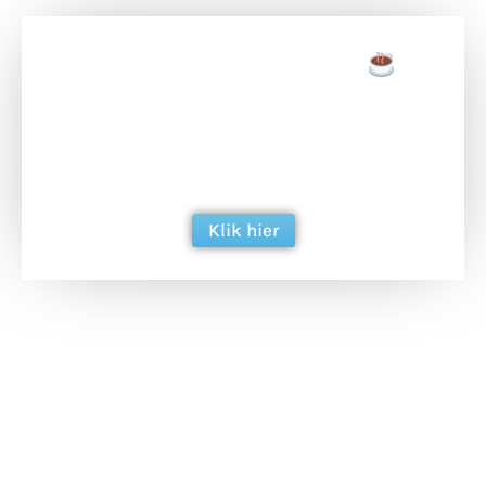
Doneer een tas koffie
Doneer het WdG-team een kop koffie en
ondersteun hun inzet voor dagelijks gratis
berichtgeving. Dank je wel alvast!
Klik hier