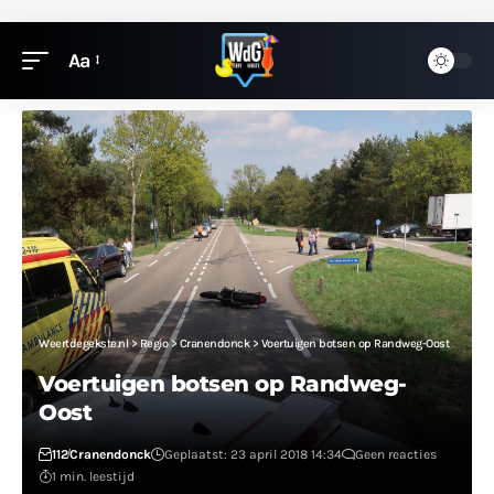
Aa
Weertdegekste.nl
>
Regio
>
Cranendonck
>
Voertuigen botsen op Randweg-Oost
Voertuigen botsen op Randweg-
Oost
112
Cranendonck
Geplaatst: 23 april 2018 14:34
Geen reacties
1 min. leestijd