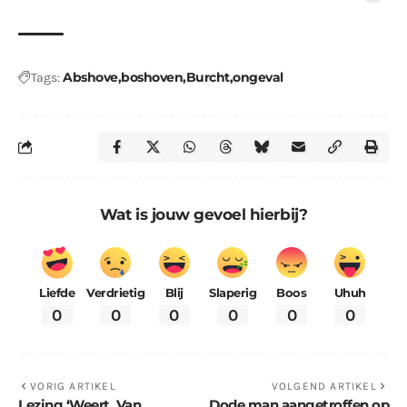
Abshove
boshoven
Burcht
ongeval
Tags:
Wat is jouw gevoel hierbij?
Liefde
Verdrietig
Blij
Slaperig
Boos
Uhuh
0
0
0
0
0
0
VORIG ARTIKEL
VOLGEND ARTIKEL
Lezing ‘Weert, Van
Dode man aangetroffen op