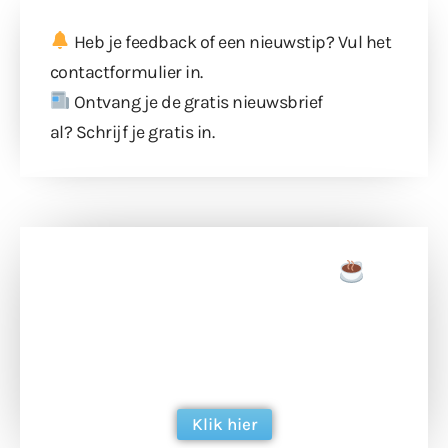
Heb je feedback of een nieuwstip? Vul
het
contactformulier
in.
Ontvang je de gratis nieuwsbrief
al?
Schrijf je gratis in
.
Doneer een tas koffie
Doneer het WdG-team een kop koffie en
ondersteun hun inzet voor dagelijks gratis
berichtgeving. Dank je wel alvast!
Klik hier