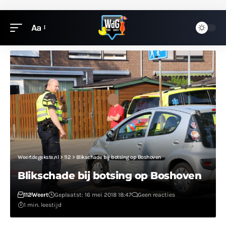
Aa
Weertdegekste.nl
>
112
>
Blikschade bij botsing op Boshoven
Blikschade bij botsing op Boshoven
112
Weert
Geplaatst: 16 mei 2018 18:47
Geen reacties
1 min. leestijd