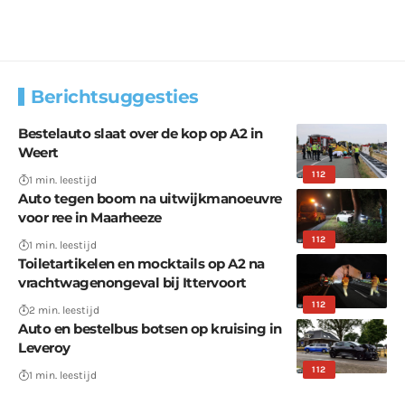
Berichtsuggesties
Bestelauto slaat over de kop op A2 in
Weert
112
1 min. leestijd
Auto tegen boom na uitwijkmanoeuvre
voor ree in Maarheeze
112
1 min. leestijd
Toiletartikelen en mocktails op A2 na
vrachtwagenongeval bij Ittervoort
112
2 min. leestijd
Auto en bestelbus botsen op kruising in
Leveroy
112
1 min. leestijd