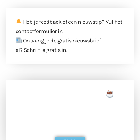
Heb je feedback of een nieuwstip? Vul
het
contactformulier
in.
Ontvang je de gratis nieuwsbrief
al?
Schrijf je gratis in
.
Doneer een tas koffie
Doneer het WdG-team een kop koffie en
ondersteun hun inzet voor dagelijks gratis
berichtgeving. Dank je wel alvast!