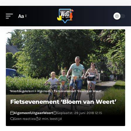
Aa
Weertdegekste.nl
>
Algemeen
>
Fietsevenement ‘Bloem van Weert’
Fietsevenement ‘Bloem van Weert’
Algemeen
Uitgaan
Weert
Geplaatst: 29 juni 2018 12:15
Geen reacties
2 min. leestijd