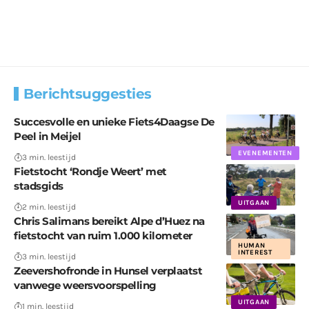
Berichtsuggesties
Succesvolle en unieke Fiets4Daagse De
Peel in Meijel
EVENEMENTEN
3 min. leestijd
Fietstocht ‘Rondje Weert’ met
stadsgids
UITGAAN
2 min. leestijd
Chris Salimans bereikt Alpe d’Huez na
fietstocht van ruim 1.000 kilometer
HUMAN
INTEREST
3 min. leestijd
Zeevershofronde in Hunsel verplaatst
vanwege weersvoorspelling
UITGAAN
1 min. leestijd