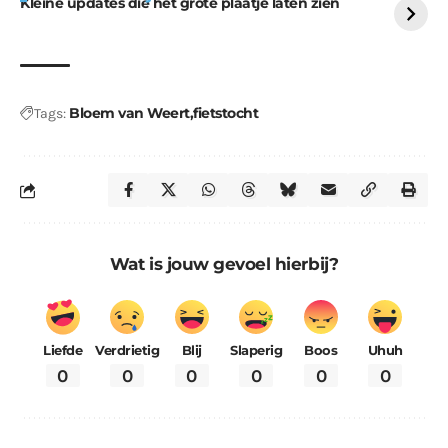
Kleine updates die het grote plaatje laten zien
Bloem van Weert
fietstocht
Tags:
Wat is jouw gevoel hierbij?
Liefde
Verdrietig
Blij
Slaperig
Boos
Uhuh
0
0
0
0
0
0