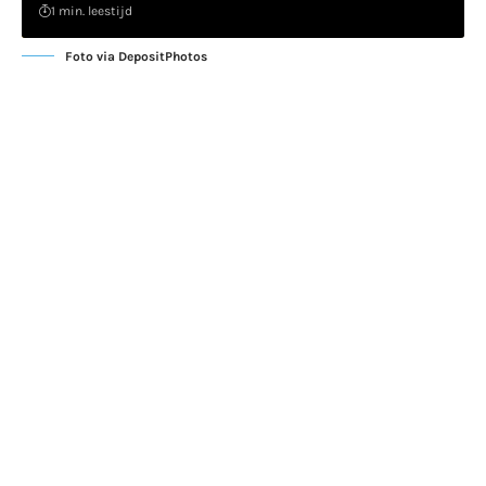
1 min. leestijd
Foto via DepositPhotos