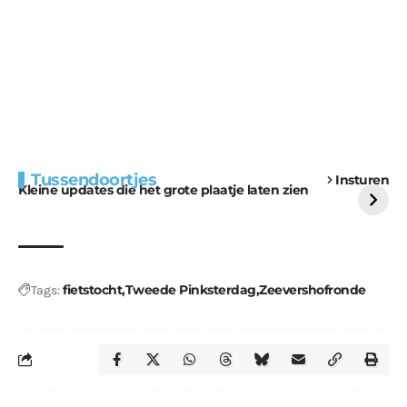
Extra bouwmateriaal
Tunnels blijven een
Tussendoortjes
Insturen
voor kabouters
uitdaging
Kleine updates die het grote plaatje laten zien
fietstocht
Tweede Pinksterdag
Zeevershofronde
Tags: