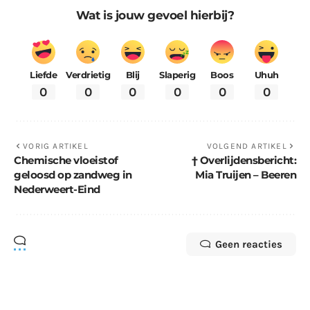
Wat is jouw gevoel hierbij?
Liefde
Verdrietig
Blij
Slaperig
Boos
Uhuh
0
0
0
0
0
0
VORIG ARTIKEL
VOLGEND ARTIKEL
Chemische vloeistof
† Overlijdensbericht:
geloosd op zandweg in
Mia Truijen – Beeren
Nederweert-Eind
Geen reacties