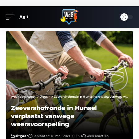
Aa
Weertdegekste.nl
>
Uitgaan
>
Zeevershofronde in Hunsel verplaatst vanwege weersvoorspelling
Zeevershofronde in Hunsel
verplaatst vanwege
weersvoorspelling
Uitgaan
Geplaatst: 13 mei 2026 09:50
Geen reacties