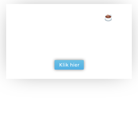
Doneer een tas koffie
Doneer het WdG-team een kop koffie en
ondersteun hun inzet voor dagelijks gratis
berichtgeving. Dank je wel alvast!
Klik hier