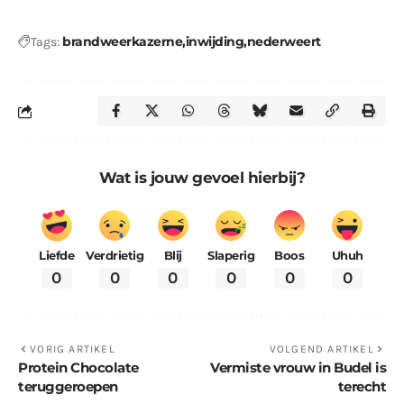
brandweerkazerne
inwijding
nederweert
Tags:
Wat is jouw gevoel hierbij?
Liefde
Verdrietig
Blij
Slaperig
Boos
Uhuh
0
0
0
0
0
0
VORIG ARTIKEL
VOLGEND ARTIKEL
Protein Chocolate
Vermiste vrouw in Budel is
teruggeroepen
terecht