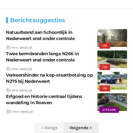
Berichtsuggesties
Natuurbrand aan Schoordijk in
Nederweert snel onder controle
112
1 min. leestijd
Twee bermbranden langs N266 in
Nederweert snel onder controle
112
1 min. leestijd
Verkeershinder na kop-staartbotsing op
N275 bij Nederweert
112
1 min. leestijd
Erfgoed en historie centraal tijdens
wandeling in Roeven
UITGAAN
3 min. leestijd
Vorige
Volgende