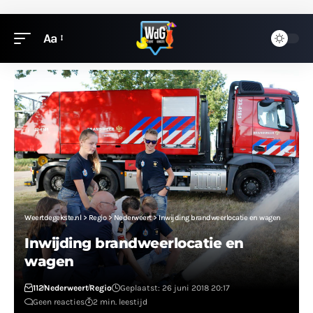
Aa
Weertdegekste.nl
>
Regio
>
Nederweert
>
Inwijding brandweerlocatie en wagen
Inwijding brandweerlocatie en
wagen
112
Nederweert
Regio
Geplaatst: 26 juni 2018 20:17
Geen reacties
2 min. leestijd