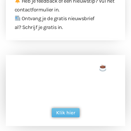
Heb je feedback of een nieuwstip? Vul
het
contactformulier
in.
Ontvang je de gratis nieuwsbrief
al?
Schrijf je gratis in
.
Doneer een tas koffie
Doneer het WdG-team een kop koffie en
ondersteun hun inzet voor dagelijks gratis
berichtgeving. Dank je wel alvast!
Klik hier