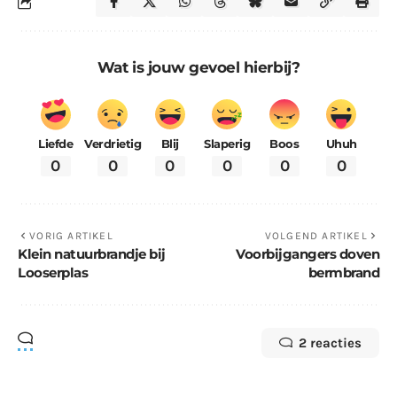
Wat is jouw gevoel hierbij?
Liefde
Verdrietig
Blij
Slaperig
Boos
Uhuh
0
0
0
0
0
0
VORIG ARTIKEL
VOLGEND ARTIKEL
Klein natuurbrandje bij
Voorbijgangers doven
Looserplas
bermbrand
2 reacties