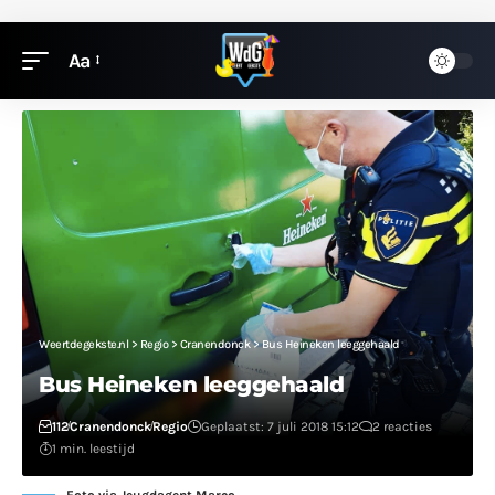
Aa
Weertdegekste.nl
>
Regio
>
Cranendonck
>
Bus Heineken leeggehaald
Bus Heineken leeggehaald
112
Cranendonck
Regio
Geplaatst: 7 juli 2018 15:12
2 reacties
1 min. leestijd
Foto via Jeugdagent Marco