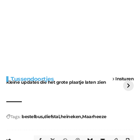
Extra bouwmateriaal
Tunnels blijven een
Tussendoortjes
Insturen
voor kabouters
uitdaging
Kleine updates die het grote plaatje laten zien
bestelbus
diefstal
heineken
Maarheeze
Tags: