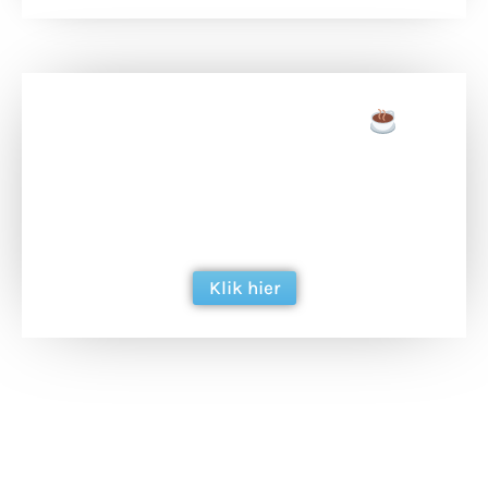
Doneer een tas koffie
Doneer het WdG-team een kop koffie en
ondersteun hun inzet voor dagelijks gratis
berichtgeving. Dank je wel alvast!
Klik hier