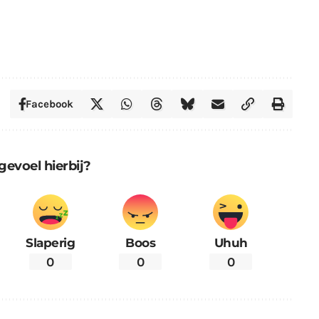
Facebook
gevoel hierbij?
Slaperig
Boos
Uhuh
0
0
0