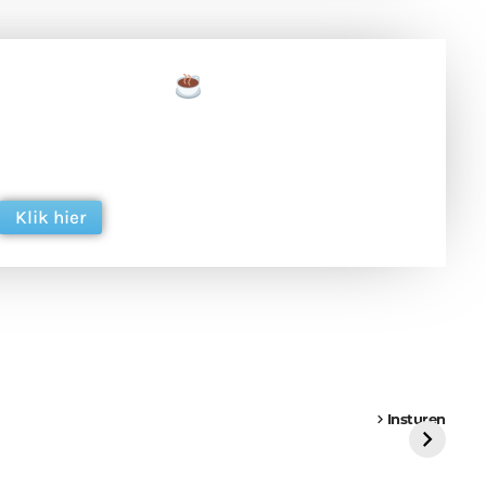
een tas koffie
 en ondersteun hun inzet voor dagelijks gratis
ing. Dank je wel alvast!
Klik hier
een
Weer een
Luchtballon boven
Ni
vrachtwagen vast
Weert
ge
Insturen
St