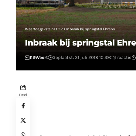
Weertdegekste.nl
>
112
>
Inbraak bij springstal Ehrens
Inbraak bij springstal Ehr
112
Weert
Geplaatst: 31 juli 2018 10:39
1 reactie
Deel