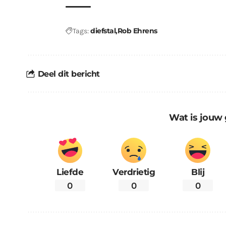
diefstal
Rob Ehrens
Tags:
Deel dit bericht
Wat is jouw 
Liefde
Verdrietig
Blij
0
0
0