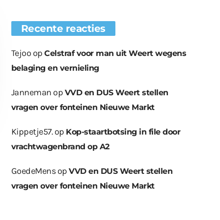
Recente reacties
Tejoo
op
Celstraf voor man uit Weert wegens
belaging en vernieling
Janneman
op
VVD en DUS Weert stellen
vragen over fonteinen Nieuwe Markt
Kippetje57.
op
Kop-staartbotsing in file door
vrachtwagenbrand op A2
GoedeMens
op
VVD en DUS Weert stellen
euwe bomen
Wat er in kan, kan er
Bende bij
vragen over fonteinen Nieuwe Markt
plaatst op
ook uit
containerpark
ationsplein
Leuken