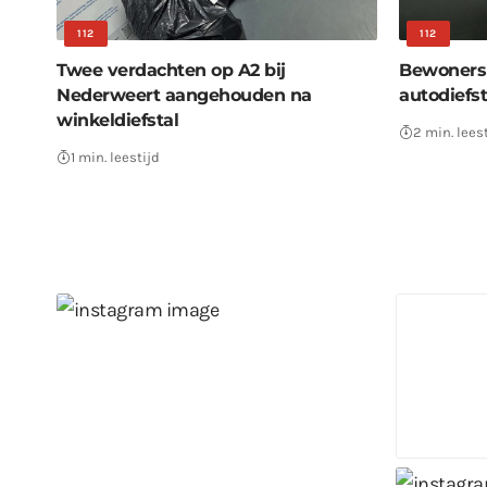
112
112
Twee verdachten op A2 bij
Bewoners 
Nederweert aangehouden na
autodiefst
winkeldiefstal
2 min. lees
1 min. leestijd