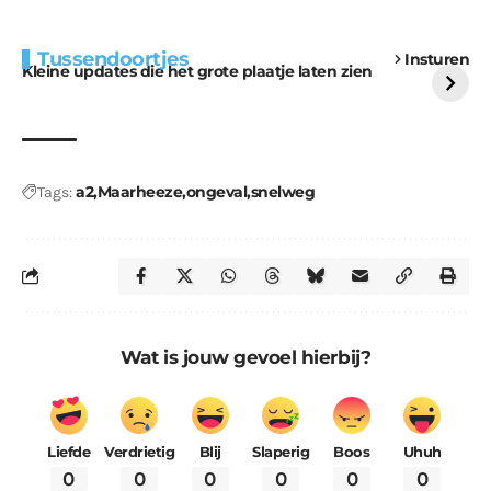
Extra bouwmateriaal
Tunnels blijven een
Tussendoortjes
Insturen
voor kabouters
uitdaging
Kleine updates die het grote plaatje laten zien
a2
Maarheeze
ongeval
snelweg
Tags:
Wat is jouw gevoel hierbij?
Liefde
Verdrietig
Blij
Slaperig
Boos
Uhuh
0
0
0
0
0
0