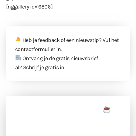
[nggallery id=’6806′]
Heb je feedback of een nieuwstip? Vul
het
contactformulier
in.
Ontvang je de gratis nieuwsbrief
al?
Schrijf je gratis in
.
Doneer een tas koffie
Doneer het WdG-team een kop koffie en
ondersteun hun inzet voor dagelijks gratis