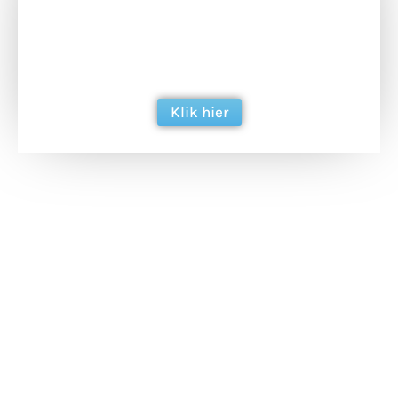
Doneer het WdG-team een kop koffie en
ondersteun hun inzet voor dagelijks gratis
berichtgeving. Dank je wel alvast!
Klik hier