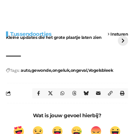
Extra bouwmateriaal
Tunnels blijven een
Tussendoortjes
Insturen
voor kabouters
uitdaging
Kleine updates die het grote plaatje laten zien
auto
gewonde
ongeluk
ongeval
Vogelsbleek
Tags:
Wat is jouw gevoel hierbij?