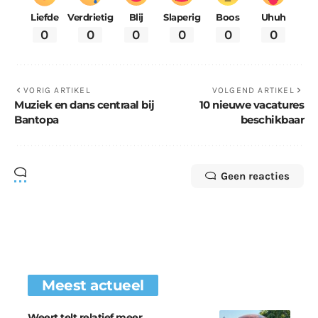
Liefde
Verdrietig
Blij
Slaperig
Boos
Uhuh
0
0
0
0
0
0
VORIG ARTIKEL
VOLGEND ARTIKEL
Muziek en dans centraal bij
10 nieuwe vacatures
Bantopa
beschikbaar
Geen reacties
Meest actueel
Weert telt relatief meer