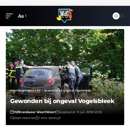
Aa
Weertdegekste.nl
>
112
>
Gewonden bij ongeval Vogelsbleek
Gewonden bij ongeval Vogelsbleek
112
Brandweer Weert
Weert
Geplaatst: 9 juli 2018 12:05
Geen reacties
1 min. leestijd