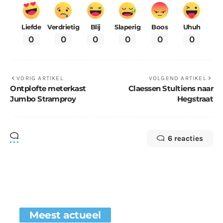
Liefde
Verdrietig
Blij
Slaperig
Boos
Uhuh
0
0
0
0
0
0
VORIG ARTIKEL
VOLGEND ARTIKEL
Ontplofte meterkast
Claessen Stultiens naar
Jumbo Stramproy
Hegstraat
6 reacties
Meest actueel