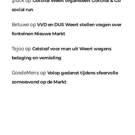
.puck
op
Gotcha! Weert organiseert Gotcha! & Go
social run
Betuwe
op
VVD en DUS Weert stellen vragen over
fonteinen Nieuwe Markt
Tejoo
op
Celstraf voor man uit Weert wegens
belaging en vernieling
GoedeMens
op
Volop gedanst tijdens sfeervolle
zomeravond op de Markt