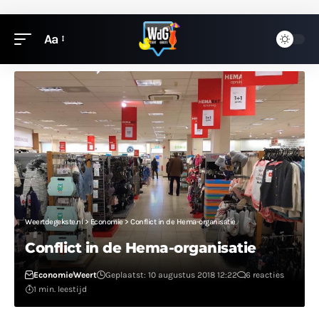
Aa
Weertdegekste.nl
>
Economie
>
Conflict in de Hema-organisatie
Conflict in de Hema-organisatie
Economie
Weert
Geplaatst: 10 augustus 2018 12:22
6 reacties
1 min. leestijd