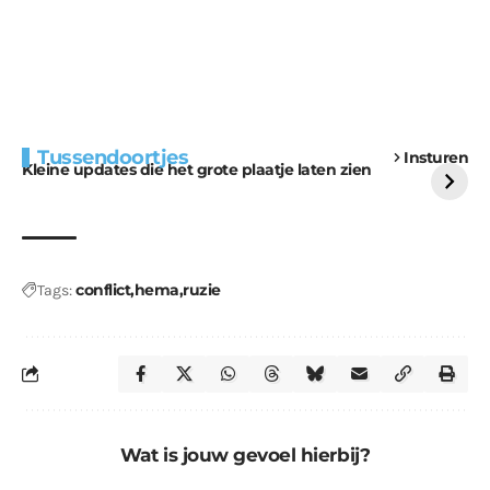
Extra bouwmateriaal
Tunnels blijven een
Tussendoortjes
Insturen
voor kabouters
uitdaging
Kleine updates die het grote plaatje laten zien
conflict
hema
ruzie
Tags:
Wat is jouw gevoel hierbij?