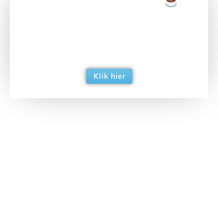
Doneer een tas koffie
Doneer het WdG-team een kop koffie en
ondersteun hun inzet voor dagelijks gratis
berichtgeving. Dank je wel alvast!
Klik hier