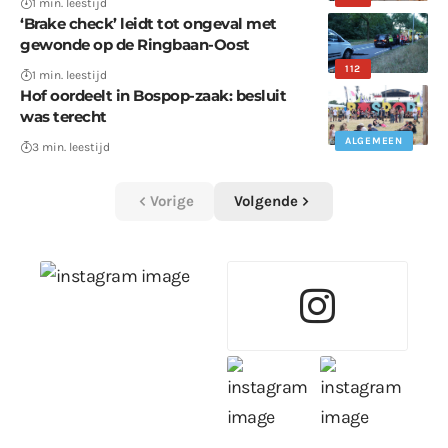
1 min. leestijd
‘Brake check’ leidt tot ongeval met
gewonde op de Ringbaan-Oost
112
1 min. leestijd
Hof oordeelt in Bospop-zaak: besluit
was terecht
ALGEMEEN
3 min. leestijd
Vorige
Volgende