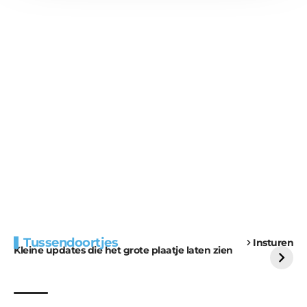
Extra bouwmateriaal
Tunnels blijven een
Tussendoortjes
Insturen
voor kabouters
uitdaging
Kleine updates die het grote plaatje laten zien