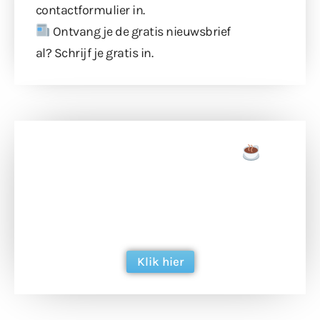
contactformulier
in.
Ontvang je de gratis nieuwsbrief
al?
Schrijf je gratis in
.
Doneer een tas koffie
Doneer het WdG-team een kop koffie en
ondersteun hun inzet voor dagelijks gratis
berichtgeving. Dank je wel alvast!
Klik hier