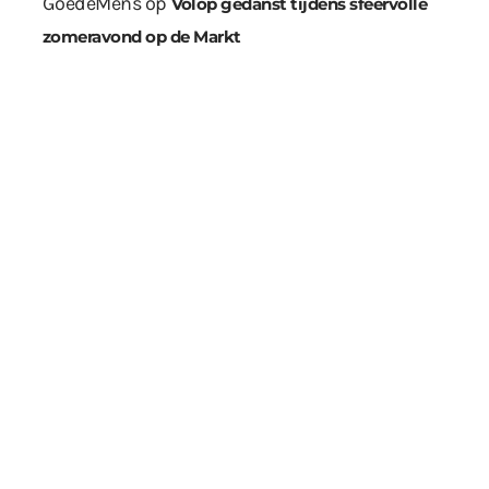
GoedeMens
op
Volop gedanst tijdens sfeervolle
zomeravond op de Markt