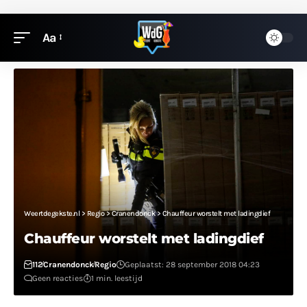
Aa
Weertdegekste.nl
>
Regio
>
Cranendonck
>
Chauffeur worstelt met ladingdief
Chauffeur worstelt met ladingdief
112
Cranendonck
Regio
Geplaatst: 28 september 2018 04:23
Geen reacties
1 min. leestijd