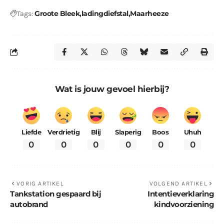
Groote Bleek
ladingdiefstal
Maarheeze
Tags:
Wat is jouw gevoel hierbij?
Liefde
Verdrietig
Blij
Slaperig
Boos
Uhuh
0
0
0
0
0
0
VORIG ARTIKEL
VOLGEND ARTIKEL
Tankstation gespaard bij
Intentieverklaring
autobrand
kindvoorziening