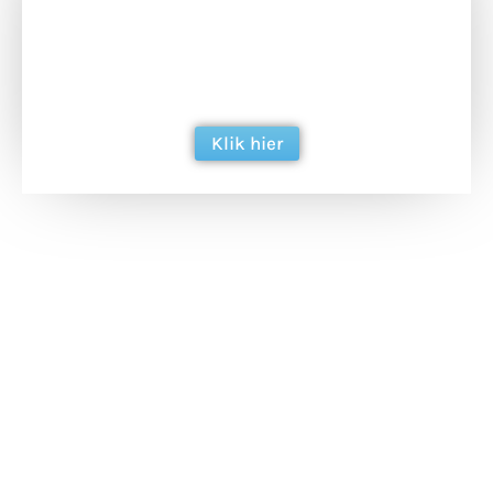
Doneer het WdG-team een kop koffie en
ondersteun hun inzet voor dagelijks gratis
berichtgeving. Dank je wel alvast!
Klik hier