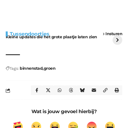
Extra bouwmateriaal
Tunnels blijven een
Tussendoortjes
Insturen
voor kabouters
uitdaging
Kleine updates die het grote plaatje laten zien
binnenstad
groen
Tags:
Wat is jouw gevoel hierbij?