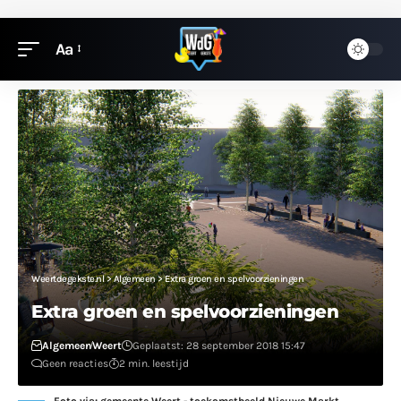
Aa
Weertdegekste.nl
>
Algemeen
>
Extra groen en spelvoorzieningen
Extra groen en spelvoorzieningen
Algemeen
Weert
Geplaatst: 28 september 2018 15:47
Geen reacties
2 min. leestijd
Foto via: gemeente Weert - toekomstbeeld Nieuwe Markt