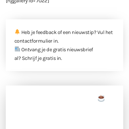
[nggallery id=’7022′]
Heb je feedback of een nieuwstip? Vul
het
contactformulier
in.
Ontvang je de gratis nieuwsbrief
al?
Schrijf je gratis in
.
Doneer een tas koffie
Doneer het WdG-team een kop koffie en
ondersteun hun inzet voor dagelijks gratis