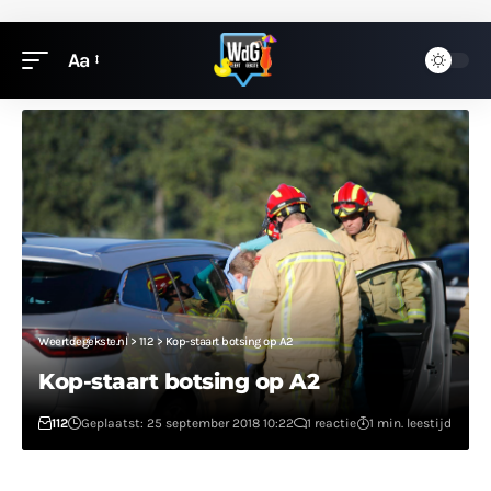
Aa
Weertdegekste.nl
>
112
>
Kop-staart botsing op A2
Kop-staart botsing op A2
112
Geplaatst: 25 september 2018 10:22
1 reactie
1 min. leestijd