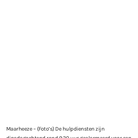
Maarheeze – (Foto’s) De hulpdiensten zijn
dinsdagochtend rond 9.30 uur gealarmeerd voor een