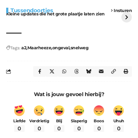
Extra bouwmateriaal
Tunnels blijven een
Tussendoortjes
Insturen
voor kabouters
uitdaging
Kleine updates die het grote plaatje laten zien
a2
Maarheeze
ongeval
snelweg
Tags:
Wat is jouw gevoel hierbij?
Liefde
Verdrietig
Blij
Slaperig
Boos
Uhuh
0
0
0
0
0
0