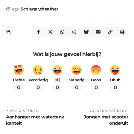
Schlager
theather
Tags:
Wat is jouw gevoel hierbij?
Liefde
Verdrietig
Blij
Slaperig
Boos
Uhuh
0
0
0
0
0
0
VORIG ARTIKEL
VOLGEND ARTIKEL
Aanhanger met watertank
Jongen met scooter
kantelt
onderuit