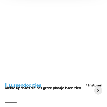
Extra bouwmateriaal
Tunnels blijven een
Tussendoortjes
Insturen
voor kabouters
uitdaging
Kleine updates die het grote plaatje laten zien