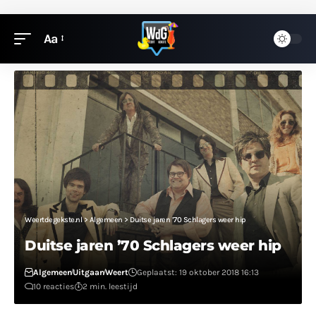
Aa
Weertdegekste.nl
>
Algemeen
>
Duitse jaren ’70 Schlagers weer hip
Duitse jaren ’70 Schlagers weer hip
Algemeen
Uitgaan
Weert
Geplaatst: 19 oktober 2018 16:13
10 reacties
2 min. leestijd