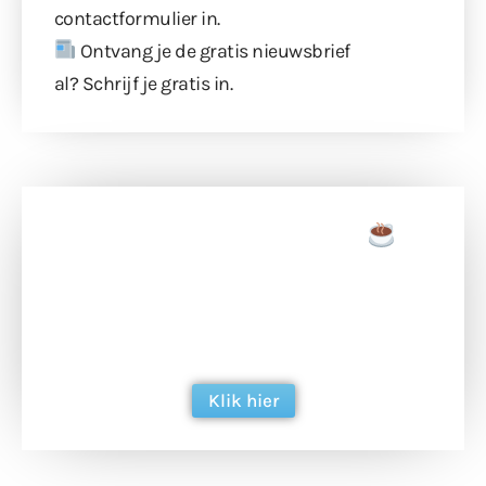
contactformulier
in.
Ontvang je de gratis nieuwsbrief
al?
Schrijf je gratis in
.
Doneer een tas koffie
Doneer het WdG-team een kop koffie en
ondersteun hun inzet voor dagelijks gratis
berichtgeving. Dank je wel alvast!
Klik hier