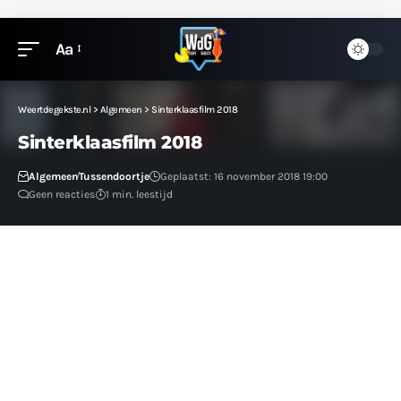
Aa
Weertdegekste.nl
>
Algemeen
>
Sinterklaasfilm 2018
Sinterklaasfilm 2018
Algemeen
Tussendoortje
Geplaatst: 16 november 2018 19:00
Geen reacties
1 min. leestijd