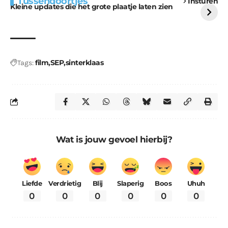
Tussendoortjes
Insturen
voor kabouters
uitdaging
Kleine updates die het grote plaatje laten zien
film
SEP
sinterklaas
Tags:
Wat is jouw gevoel hierbij?
Liefde
Verdrietig
Blij
Slaperig
Boos
Uhuh
0
0
0
0
0
0