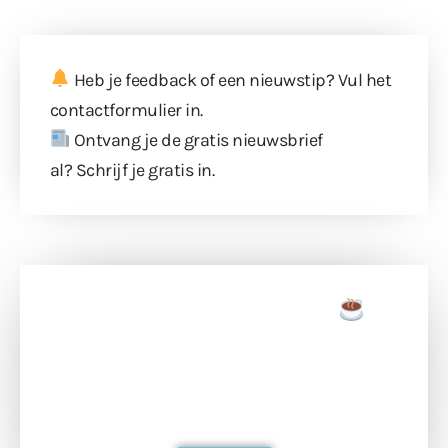
Heb je feedback of een nieuwstip? Vul
het
contactformulier
in.
Ontvang je de gratis nieuwsbrief
al?
Schrijf je gratis in
.
Doneer een tas koffie
Doneer het WdG-team een kop koffie en
ondersteun hun inzet voor dagelijks gratis
berichtgeving. Dank je wel alvast!