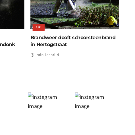
112
Brandweer dooft schoorsteenbrand
endonk
in Hertogstraat
1 min. leestijd