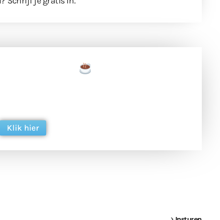
l?
Schrijf je gratis in
.
een tas koffie
 en ondersteun hun inzet voor dagelijks gratis
ing. Dank je wel alvast!
Klik hier
een
Weer een
Luchtballon boven
Ni
vrachtwagen vast
Weert
ge
Insturen