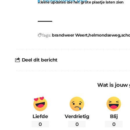
Kleine updates die het grote plaatje laten zien
kabouters
brandweer Weert
helmondseweg
sch
Tags:
Deel dit bericht
Wat is jouw 
Liefde
Verdrietig
Blij
0
0
0