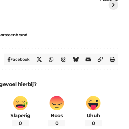
St
oorsteenbrand
Facebook
gevoel hierbij?
Slaperig
Boos
Uhuh
0
0
0