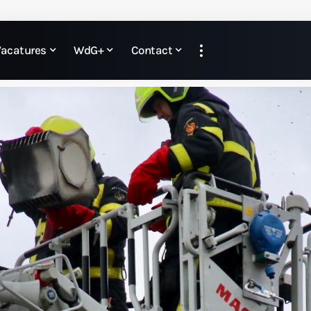
Vacatures
WdG+
Contact