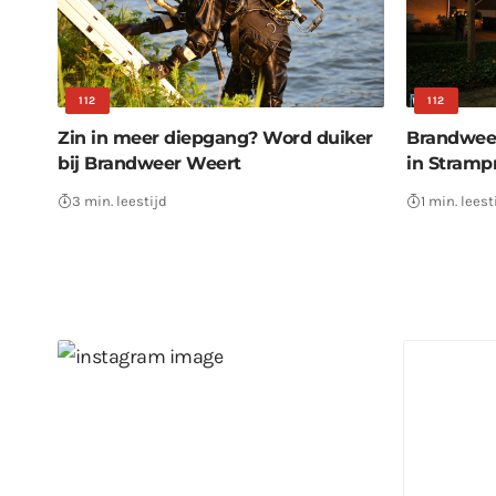
112
112
Zin in meer diepgang? Word duiker
Brandweer
bij Brandweer Weert
in Stramp
3 min. leestijd
1 min. leest