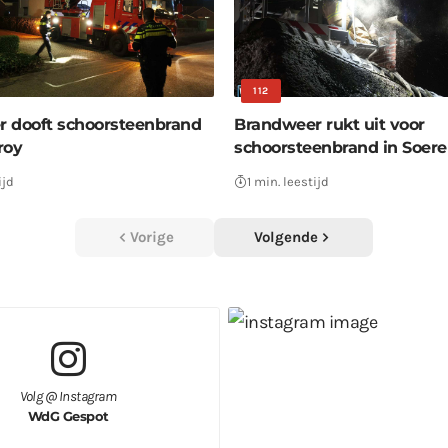
112
 dooft schoorsteenbrand
Brandweer rukt uit voor
roy
schoorsteenbrand in Soer
ijd
1 min. leestijd
Vorige
Volgende
Volg @ Instagram
WdG Gespot