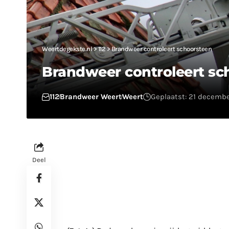
Weertdegekste.nl
>
112
>
Brandweer controleert schoorsteen
Brandweer controleert sc
112
Brandweer Weert
Weert
Geplaatst: 21 decembe
Deel