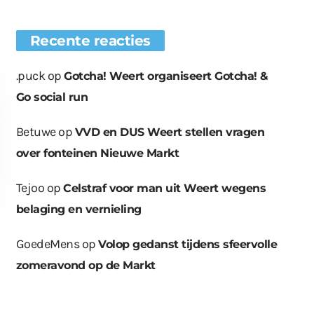
Recente reacties
.puck
op
Gotcha! Weert organiseert Gotcha! &
Go social run
Betuwe
op
VVD en DUS Weert stellen vragen
over fonteinen Nieuwe Markt
Tejoo
op
Celstraf voor man uit Weert wegens
belaging en vernieling
GoedeMens
op
Volop gedanst tijdens sfeervolle
zomeravond op de Markt
euwe bomen
Wat er in kan, kan er
Bende bij
plaatst op
ook uit
containerpark