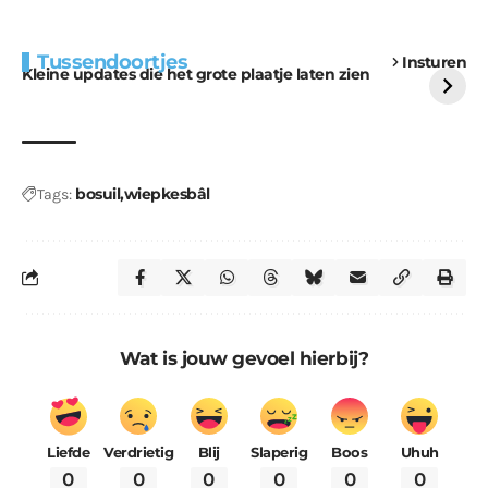
Extra bouwmateriaal
Tunnels blijven een
Tussendoortjes
Insturen
voor kabouters
uitdaging
Kleine updates die het grote plaatje laten zien
bosuil
wiepkesbâl
Tags:
Wat is jouw gevoel hierbij?
Liefde
Verdrietig
Blij
Slaperig
Boos
Uhuh
0
0
0
0
0
0