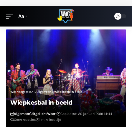
Aa
Weertdegekste.nl
>
Algemeen
>
Wiepkesbal in beeld
Wiepkesbal in beeld
Algemeen
Uitgelicht
Weert
Geplaatst: 20 januari 2019 14:44
Geen reacties
1 min. leestijd