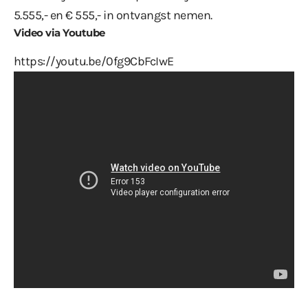
5.555,- en € 555,- in ontvangst nemen.
Video via Youtube
https://youtu.be/0fg9CbFcIwE