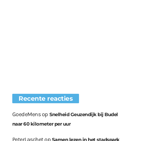
Recente reacties
GoedeMens
op
Snelheid Geuzendijk bij Budel
naar 60 kilometer per uur
PeterLaschet
op
Samen lezen in het stadspark