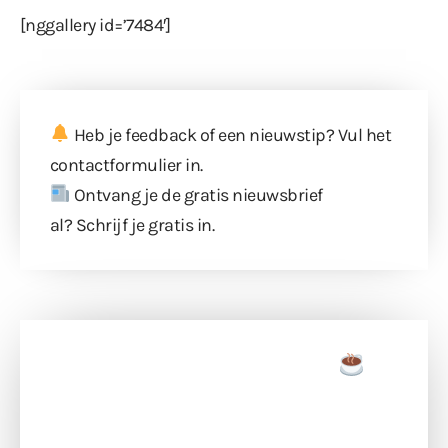
[nggallery id=’7484′]
Heb je feedback of een nieuwstip? Vul
het
contactformulier
in.
Ontvang je de gratis nieuwsbrief
al?
Schrijf je gratis in
.
Doneer een tas koffie
Doneer het WdG-team een kop koffie en
ondersteun hun inzet voor dagelijks gratis