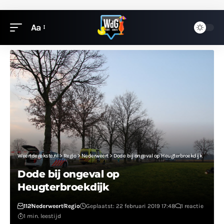
Aa
Weertdegekste.nl
>
Regio
>
Nederweert
>
Dode bij ongeval op Heugterbroekdijk
Dode bij ongeval op
Heugterbroekdijk
112
Nederweert
Regio
Geplaatst: 22 februari 2019 17:48
1 reactie
1 min. leestijd