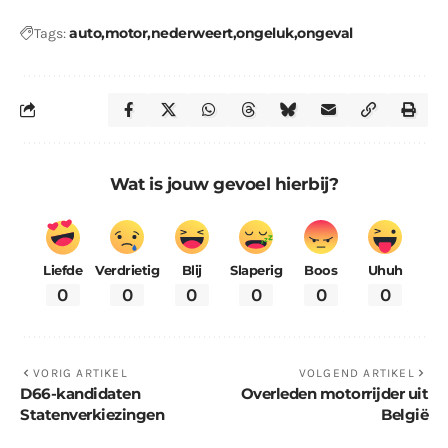
auto
motor
nederweert
ongeluk
ongeval
Tags:
Wat is jouw gevoel hierbij?
Liefde
Verdrietig
Blij
Slaperig
Boos
Uhuh
0
0
0
0
0
0
VORIG ARTIKEL
VOLGEND ARTIKEL
D66-kandidaten
Overleden motorrijder uit
Statenverkiezingen
België