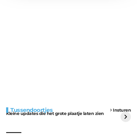
Extra bouwmateriaal
Tunnels blijven een
Tussendoortjes
Insturen
voor kabouters
uitdaging
Kleine updates die het grote plaatje laten zien