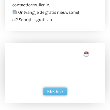
contactformulier
in.
Ontvang je de gratis nieuwsbrief
al?
Schrijf je gratis in
.
Doneer een tas koffie
Doneer het WdG-team een kop koffie en
ondersteun hun inzet voor dagelijks gratis
berichtgeving. Dank je wel alvast!
Klik hier