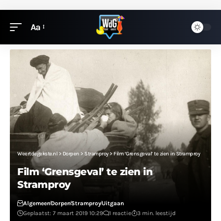
Aa
Weertdegekste.nl
>
Dorpen
>
Stramproy
>
Film ‘Grensgeval’ te zien in Stramproy
Film ‘Grensgeval’ te zien in
Stramproy
Algemeen
Dorpen
Stramproy
Uitgaan
Geplaatst: 7 maart 2019 10:29
1 reactie
3 min. leestijd