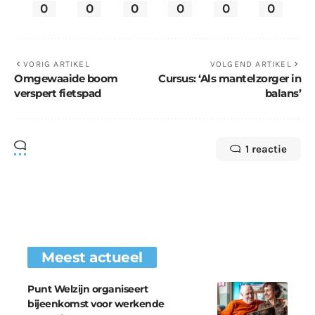
0
0
0
0
0
0
VORIG ARTIKEL
VOLGEND ARTIKEL
Omgewaaide boom
Cursus: ‘Als mantelzorger in
verspert fietspad
balans’
1 reactie
Meest actueel
Punt Welzijn organiseert
bijeenkomst voor werkende