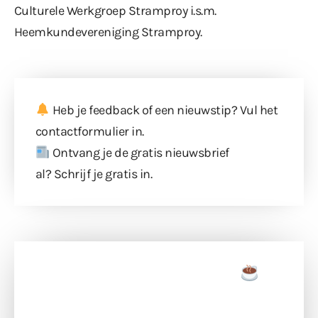
Culturele Werkgroep Stramproy i.s.m.
Heemkundevereniging Stramproy.
Heb je feedback of een nieuwstip? Vul
het
contactformulier
in.
Ontvang je de gratis nieuwsbrief
al?
Schrijf je gratis in
.
Doneer een tas koffie
Doneer het WdG-team een kop koffie en