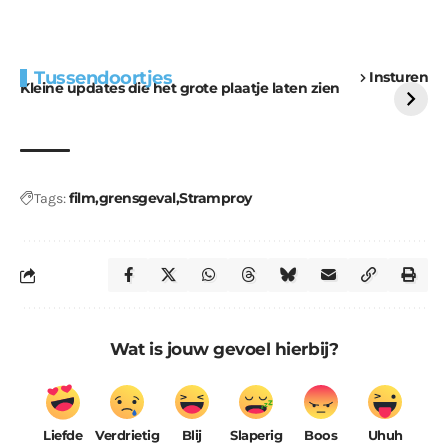
Extra bouwmateriaal
Tunnels blijven een
Tussendoortjes
Insturen
voor kabouters
uitdaging
Kleine updates die het grote plaatje laten zien
film
grensgeval
Stramproy
Tags:
Wat is jouw gevoel hierbij?
Liefde
Verdrietig
Blij
Slaperig
Boos
Uhuh