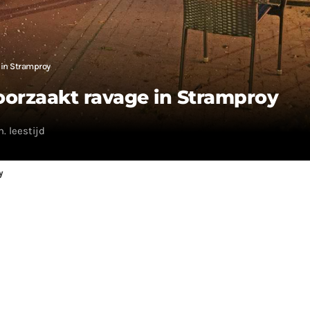
 in Stramproy
oorzaakt ravage in Stramproy
. leestijd
y