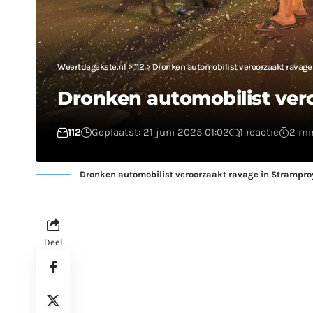
Weertdegekste.nl
>
112
>
Dronken automobilist veroorzaakt ravage
Dronken automobilist ver
112
Geplaatst: 21 juni 2025 01:02
1 reactie
2 min
Dronken automobilist veroorzaakt ravage in Strampro
Deel